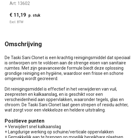
Art:
13602
€ 11,19
p. stuk
Excl. BTW
Omschrijving
De Taski Sani Clonet is een krachtig reinigingsmiddel dat speciaal
is ontworpen om te voldoen aan de strenge eisen van sanitaire
ruimtes. Met zijn geavanceerde formule biedt deze oplossing
grondige reiniging en hygiëne, waardoor een frisse en schone
omgeving wordt gecreëerd.
Dit reinigingsmiddel is effectief in het verwijderen van vuil,
zeepresten en kalkaanslag, en is geschikt voor een
verscheidenheid aan oppervlakken, waaronder tegels, glas en
chroom. De Taski Sani Clonet laat geen strepen of residu achter,
wat zorgt voor een vlekkeloze en heldere uitstraling.
Positieve punten
+ Verwijdert snel kalkaanslag
+ Langdurige werking op schuine/verticale oppervlakken
+ Gemakkelijk aan te brengen op moeilijk bereikbare plaatsen