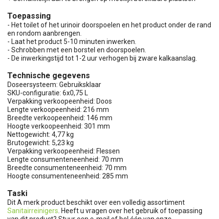
Toepassing
- Het toilet of het urinoir doorspoelen en het product onder de rand
en rondom aanbrengen.
- Laat het product 5-10 minuten inwerken.
- Schrobben met een borstel en doorspoelen.
- De inwerkingstijd tot 1-2 uur verhogen bij zware kalkaanslag.
Technische gegevens
Doseersysteem: Gebruiksklaar
SKU-configuratie: 6x0,75 L
Verpakking verkoopeenheid: Doos
Lengte verkoopeenheid: 216 mm
Breedte verkoopeenheid: 146 mm
Hoogte verkoopeenheid: 301 mm
Nettogewicht: 4,77 kg
Brutogewicht: 5,23 kg
Verpakking verkoopeenheid: Flessen
Lengte consumenteneenheid: 70 mm
Breedte consumenteneenheid: 70 mm
Hoogte consumenteneenheid: 285 mm
Taski
Dit A merk product beschikt over een volledig assortiment
Sanitairreinigers
. Heeft u vragen over het gebruik of toepassing
van dit product? Stuur een e-mail of bel één van onze