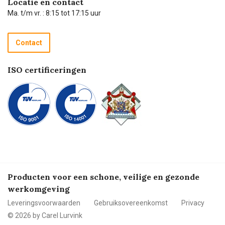
Locatie en contact
Technische dienst
Ma. t/m vr. : 8:15 tot 17:15 uur
Retourneren
Recycle programma
Contact
Betalen
ISO certificeringen
Producten voor een schone, veilige en gezonde
werkomgeving
Leveringsvoorwaarden
Gebruiksovereenkomst
Privacy
© 2026 by Carel Lurvink