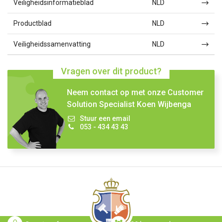
Veiligheidsinformatieblad
NLD
Productblad
NLD
Veiligheidssamenvatting
NLD
Vragen over dit product?
Neem contact op met onze Customer
Solution Specialist Koen Wijbenga
Stuur een email
053 - 434 43 43