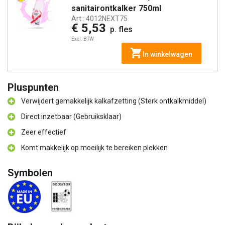
sanitairontkalker 750ml
Art.:
4012NEXT75
€ 5,53
p. fles
Excl. BTW
In winkelwagen
Pluspunten
Verwijdert gemakkelijk kalkafzetting (Sterk ontkalkmiddel)
Direct inzetbaar (Gebruiksklaar)
Zeer effectief
Komt makkelijk op moeilijk te bereiken plekken
Symbolen