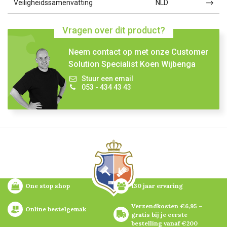
Veiligheidssamenvatting
NLD
Vragen over dit product?
Neem contact op met onze Customer
Solution Specialist Koen Wijbenga
Stuur een email
053 - 434 43 43
One stop shop
130 jaar ervaring
Verzendkosten €6,95 – 
Online bestelgemak
gratis bij je eerste 
bestelling vanaf €200