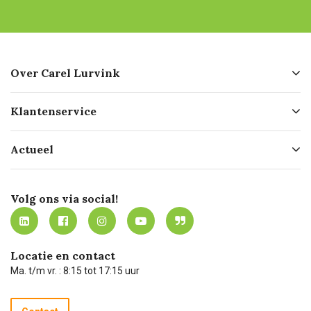
Over Carel Lurvink
Over ons
Klantenservice
Geschiedenis
Hofleverancier
Bestellen
Actueel
Missie
Bezorgen
Certificering
Software koppelingen
Merken
Werken bij Carel Lurvink
Mijn Carel Lurvink
Innovation LAB
Volg ons via social!
MVO
Mijn Carel Lurvink instructievideo's
Tevreden klanten
Carel Lurvink App
Carel Lurvink Blog
Hulp op afstand
Carel de podcast
Locatie en contact
Technische dienst
Ma. t/m vr. : 8:15 tot 17:15 uur
Retourneren
Recycle programma