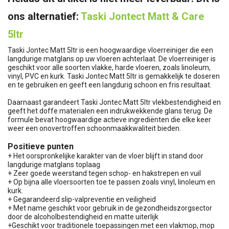
ons alternatief:
Taski Jontect Matt & Care
5ltr
Taski Jontec Matt 5ltr is een hoogwaardige vloerreiniger die een
langdurige matglans op uw vloeren achterlaat. De vloerreiniger is
geschikt voor alle soorten vlakke, harde vloeren, zoals linoleum,
vinyl, PVC en kurk. Taski Jontec Matt 5ltr is gemakkelijk te doseren
en te gebruiken en geeft een langdurig schoon en fris resultaat.
Daarnaast garandeert Taski Jontec Matt 5ltr vlekbestendigheid en
geeft het doffe materialen een indrukwekkende glans terug. De
formule bevat hoogwaardige actieve ingrediënten die elke keer
weer een onovertroffen schoonmaakkwaliteit bieden.
Positieve punten
+ Het oorspronkelijke karakter van de vloer blijft in stand door
langdurige matglans toplaag
+ Zeer goede weerstand tegen schop- en hakstrepen en vuil
+ Op bijna alle vloersoorten toe te passen zoals vinyl, linoleum en
kurk.
+ Gegarandeerd slip-valpreventie en veiligheid
+ Met name geschikt voor gebruik in de gezondheidszorgsector
door de alcoholbestendigheid en matte uiterlijk
+Geschikt voor traditionele toepassingen met een vlakmop, mop