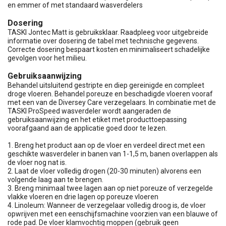
en emmer of met standaard wasverdelers
Dosering
TASKI Jontec Matt is gebruiksklaar. Raadpleeg voor uitgebreide
informatie over dosering de tabel met technische gegevens.
Correcte dosering bespaart kosten en minimaliseert schadelijke
gevolgen voor het milieu.
Gebruiksaanwijzing
Behandel uitsluitend gestripte en diep gereinigde en compleet
droge vloeren. Behandel poreuze en beschadigde vloeren vooraf
met een van de Diversey Care verzegelaars. In combinatie met de
TASKI ProSpeed wasverdeler wordt aangeraden de
gebruiksaanwijzing en het etiket met producttoepassing
voorafgaand aan de applicatie goed door te lezen.
1. Breng het product aan op de vloer en verdeel direct met een
geschikte wasverdeler in banen van 1-1,5 m, banen overlappen als
de vloer nog nat is.
2. Laat de vloer volledig drogen (20-30 minuten) alvorens een
volgende laag aan te brengen.
3. Breng minimaal twee lagen aan op niet poreuze of verzegelde
vlakke vloeren en drie lagen op poreuze vloeren
4. Linoleum: Wanneer de verzegelaar volledig droog is, de vloer
opwrijven met een eenschijfsmachine voorzien van een blauwe of
rode pad. De vloer klamvochtig moppen (gebruik geen