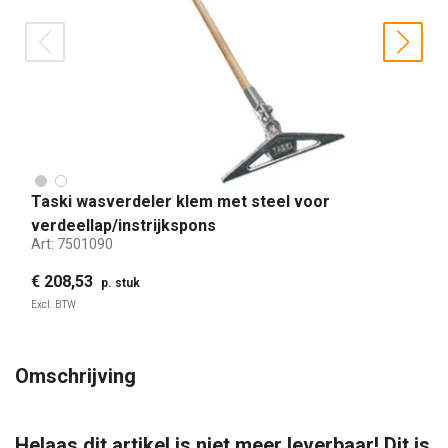
prev
nex
Taski wasverdeler klem met steel voor
verdeellap/instrijkspons
Art:
7501090
€ 208,53
p. stuk
Excl. BTW
Omschrijving
Helaas dit artikel is niet meer leverbaar! Dit is