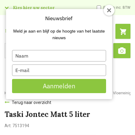
Kies hier uw sector
Prijzen inc. BTW
Nieuwsbrief
Menu
Meld je aan en blijf op de hoogte van het laatste
nieuws
Type
Search
Sca
your
name
Type
your
email
Aanmelden
Home
Webshop
Schoonmaakartikelen
Reinigingsmiddelen
Vloerreiniger
Terug naar overzicht
Taski Jontec Matt 5 liter
Art:
7513194