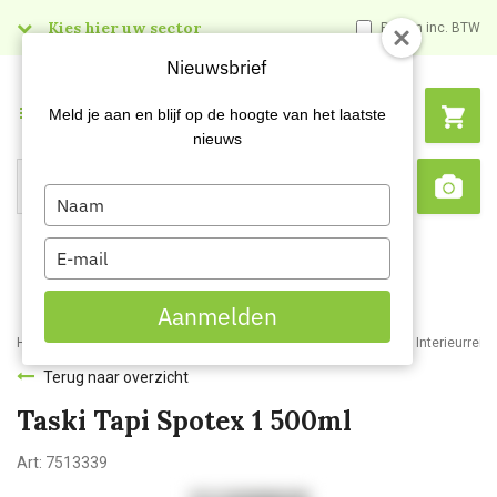
Kies hier uw sector
Prijzen inc. BTW
Nieuwsbrief
Menu
Meld je aan en blijf op de hoogte van het laatste
nieuws
Type
Search
Sca
your
name
Type
your
email
Aanmelden
Home
Webshop
Schoonmaakartikelen
Reinigingsmiddelen
Interieurrein
Terug naar overzicht
Taski Tapi Spotex 1 500ml
Art:
7513339