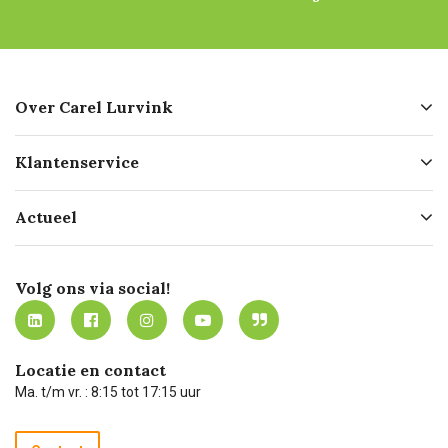
Over Carel Lurvink
Over ons
Klantenservice
Geschiedenis
Hofleverancier
Bestellen
Actueel
Missie
Bezorgen
Certificering
Software koppelingen
Merken
Werken bij Carel Lurvink
Mijn Carel Lurvink
Innovation LAB
Volg ons via social!
MVO
Mijn Carel Lurvink instructievideo's
Tevreden klanten
Carel Lurvink App
Carel Lurvink Blog
Hulp op afstand
Carel de podcast
Locatie en contact
Technische dienst
Ma. t/m vr. : 8:15 tot 17:15 uur
Retourneren
Recycle programma