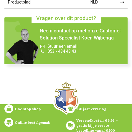
Productblad
NLD
Vragen over dit product?
Neem contact op met onze Customer
Solution Specialist Koen Wijbenga
Stuur een email
053 - 434 43 43
One stop shop
130 jaar ervaring
Verzendkosten €6,95 – 
Online bestelgemak
gratis bij je eerste 
bestelling vanaf €200