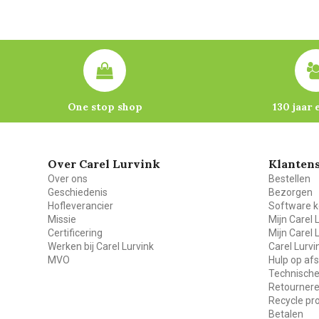
One stop shop
130 jaar 
Over Carel Lurvink
Klantens
Over ons
Bestellen
Geschiedenis
Bezorgen
Hofleverancier
Software k
Missie
Mijn Carel 
Certificering
Mijn Carel 
Werken bij Carel Lurvink
Carel Lurv
MVO
Hulp op af
Technische
Retourner
Recycle p
Betalen