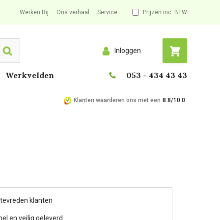
Werken Bij
Ons verhaal
Service
Prijzen inc. BTW
Inloggen
Search
Werkvelden
053 - 434 43 43
Klanten waarderen ons met een
8.8/10.0
 tevreden klanten
nel en veilig geleverd