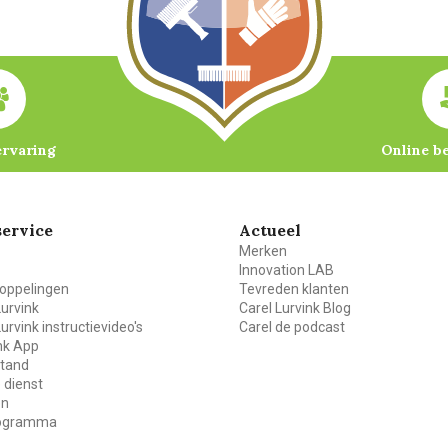
ervaring
Online b
ervice
Actueel
Merken
Innovation LAB
oppelingen
Tevreden klanten
Lurvink
Carel Lurvink Blog
Lurvink instructievideo's
Carel de podcast
ink App
stand
 dienst
en
rogramma