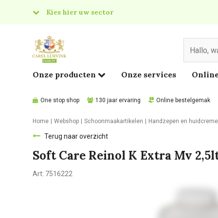
Kies hier uw sector
& Food
edical
Onze producten
Onze services
Online
One stop shop
130 jaar ervaring
Online bestelgemak
Home
Webshop
Schoonmaakartikelen
Handzepen en huidcrem
Terug naar overzicht
Soft Care Reinol K Extra Mv 2,5l
Art:
7516222