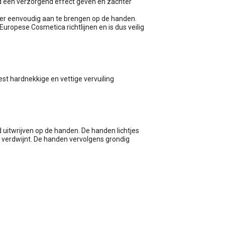
id een verzorgend effect geven en zachter
 zeer eenvoudig aan te brengen op de handen.
uropese Cosmetica richtlijnen en is dus veilig
eest hardnekkige en vettige vervuiling
uitwrijven op de handen. De handen lichtjes
n verdwijnt. De handen vervolgens grondig