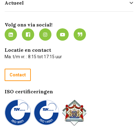
Actueel
Missie
Bezorgen
Certificering
Software koppelingen
Merken
Werken bij Carel Lurvink
Mijn Carel Lurvink
Innovation LAB
Volg ons via social!
MVO
Mijn Carel Lurvink instructievideo's
Tevreden klanten
Carel Lurvink App
Carel Lurvink Blog
Hulp op afstand
Carel de podcast
Locatie en contact
Technische dienst
Ma. t/m vr. : 8:15 tot 17:15 uur
Retourneren
Recycle programma
Contact
Betalen
ISO certificeringen