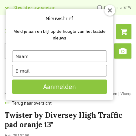
Kies hier uw sector
Prijzen inc. BTW
Nieuwsbrief
Menu
Meld je aan en blijf op de hoogte van het laatste
nieuws
Type
Search
Sca
your
name
Type
your
email
Aanmelden
Home
Webshop
Schoonmaakartikelen
Schoonmaakmaterialen
Vloerpad
Terug naar overzicht
Twister by Diversey High Traffic
pad oranje 13"