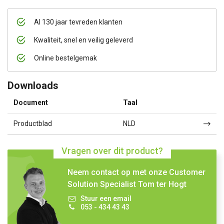
Al 130 jaar tevreden klanten
Kwaliteit, snel en veilig geleverd
Online bestelgemak
Downloads
Document
Taal
Productblad
NLD
Vragen over dit product?
Neem contact op met onze Customer
Solution Specialist Tom ter Hogt
Stuur een email
053 - 434 43 43