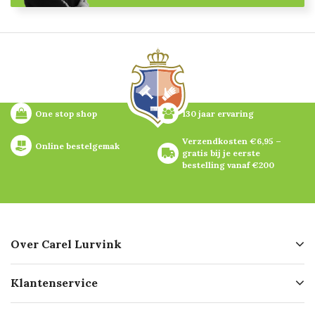
One stop shop
130 jaar ervaring
Verzendkosten €6,95 – 
Online bestelgemak
gratis bij je eerste 
bestelling vanaf €200
Over Carel Lurvink
Over ons
Klantenservice
Geschiedenis
Hofleverancier
Bestellen