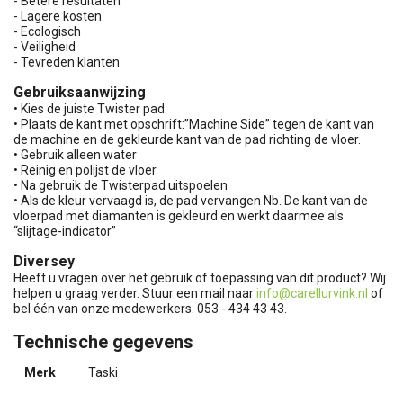
- Betere resultaten
- Lagere kosten
- Ecologisch
- Veiligheid
- Tevreden klanten
Gebruiksaanwijzing
• Kies de juiste Twister pad
• Plaats de kant met opschrift:”Machine Side” tegen de kant van
de machine en de gekleurde kant van de pad richting de vloer.
• Gebruik alleen water
• Reinig en polijst de vloer
• Na gebruik de Twisterpad uitspoelen
• Als de kleur vervaagd is, de pad vervangen Nb. De kant van de
vloerpad met diamanten is gekleurd en werkt daarmee als
“slijtage-indicator”
Diversey
Heeft u vragen over het gebruik of toepassing van dit product? Wij
helpen u graag verder. Stuur een mail naar
info@carellurvink.nl
of
bel één van onze medewerkers: 053 - 434 43 43.
Technische gegevens
Merk
Taski