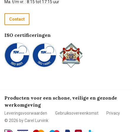
Technische dienst
Ma. t/m vr. : 8:15 tot 17:15 uur
Retourneren
Recycle programma
Contact
Betalen
ISO certificeringen
Producten voor een schone, veilige en gezonde
werkomgeving
Leveringsvoorwaarden
Gebruiksovereenkomst
Privacy
© 2026 by Carel Lurvink