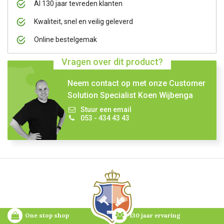
Al 130 jaar tevreden klanten
Kwaliteit, snel en veilig geleverd
Online bestelgemak
Vragen over dit product?
Neem contact op met onze Customer
Solution Specialist Koen Wijbenga
Stuur een email
053 - 434 43 43
One stop shop
130 jaar ervaring