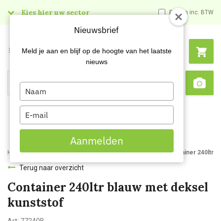
Kies hier uw sector
Prijzen inc. BTW
Nieuwsbrief
Menu
Meld je aan en blijf op de hoogte van het laatste
nieuws
Type
Search
Sca
your
name
Type
your
email
Aanmelden
Home
Webshop
Afvalbakken en -zakken
Afvalbakken
Container 240ltr m
Terug naar overzicht
Container 240ltr blauw met deksel
kunststof