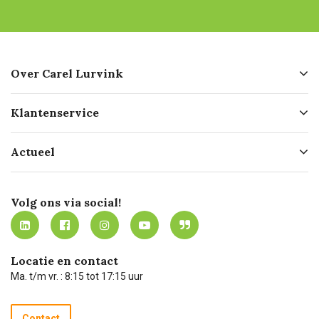
Over Carel Lurvink
Over ons
Klantenservice
Geschiedenis
Hofleverancier
Bestellen
Actueel
Missie
Bezorgen
Certificering
Software koppelingen
Merken
Werken bij Carel Lurvink
Mijn Carel Lurvink
Innovation LAB
Volg ons via social!
MVO
Mijn Carel Lurvink instructievideo's
Tevreden klanten
Carel Lurvink App
Carel Lurvink Blog
Hulp op afstand
Carel de podcast
Locatie en contact
Technische dienst
Ma. t/m vr. : 8:15 tot 17:15 uur
Retourneren
Recycle programma
Contact