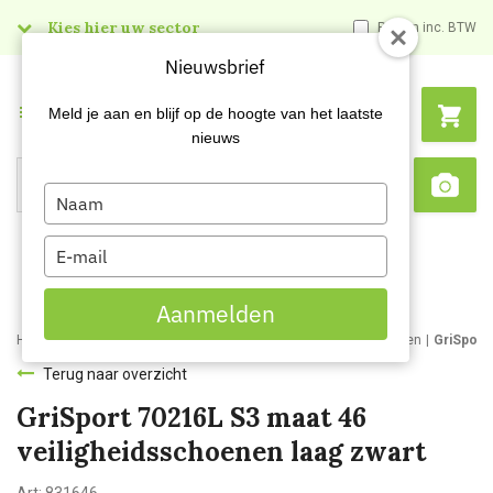
Kies hier uw sector
Prijzen inc. BTW
Nieuwsbrief
Menu
Meld je aan en blijf op de hoogte van het laatste
nieuws
Type
Search
Sca
your
name
Type
your
email
Aanmelden
Home
Webshop
Werk- en veiligheidsschoenen
Werkschoenen
GriSport
Terug naar overzicht
GriSport 70216L S3 maat 46
veiligheidsschoenen laag zwart