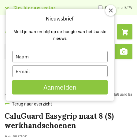
Kies hier uw sector
Prijzen inc. BTW
Nieuwsbrief
Menu
Meld je aan en blijf op de hoogte van het laatste
nieuws
Type
Search
Sca
your
name
Type
your
email
Aanmelden
Home
Webshop
Handbescherming
Werkhandschoenen
CaluGuard Eas
Terug naar overzicht
CaluGuard Easygrip maat 8 (S)
werkhandschoenen