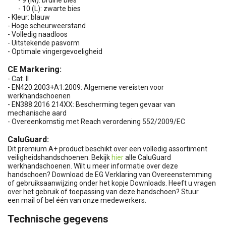
- 9 (M): bruine bies
- 10 (L): zwarte bies
- Kleur: blauw
- Hoge scheurweerstand
- Volledig naadloos
- Uitstekende pasvorm
- Optimale vingergevoeligheid
CE Markering:
- Cat. II
- EN420:2003+A1:2009: Algemene vereisten voor
werkhandschoenen
- EN388:2016 214XX: Bescherming tegen gevaar van
mechanische aard
- Overeenkomstig met Reach verordening 552/2009/EC
CaluGuard:
Dit premium A+ product beschikt over een volledig assortiment
veiligheidshandschoenen. Bekijk
hier
alle CaluGuard
werkhandschoenen. Wilt u meer informatie over deze
handschoen? Download de EG Verklaring van Overeenstemming
of gebruiksaanwijzing onder het kopje Downloads. Heeft u vragen
over het gebruik of toepassing van deze handschoen? Stuur
een mail of bel één van onze medewerkers.
Technische gegevens