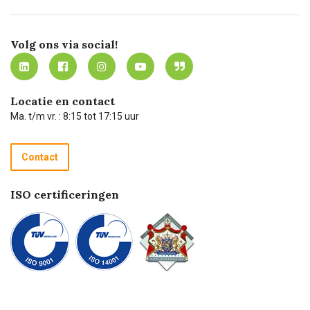
Missie
Bezorgen
Certificering
Software koppelingen
Merken
Werken bij Carel Lurvink
Mijn Carel Lurvink
Innovation LAB
Volg ons via social!
MVO
Mijn Carel Lurvink instructievideo's
Tevreden klanten
Carel Lurvink App
Carel Lurvink Blog
Hulp op afstand
Carel de podcast
Locatie en contact
Technische dienst
Ma. t/m vr. : 8:15 tot 17:15 uur
Retourneren
Recycle programma
Contact
Betalen
ISO certificeringen