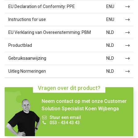
EU Declaration of Conformity: PPE
ENU
Instructions for use
ENU
EU Verklaring van Overeenstemming: PBM
NLD
Productblad
NLD
Gebruiksaanwijzing
NLD
Uitleg Normeringen
NLD
Vragen over dit product?
Neem contact op met onze Customer
Solution Specialist Koen Wijbenga
Stuur een email
053 - 434 43 43