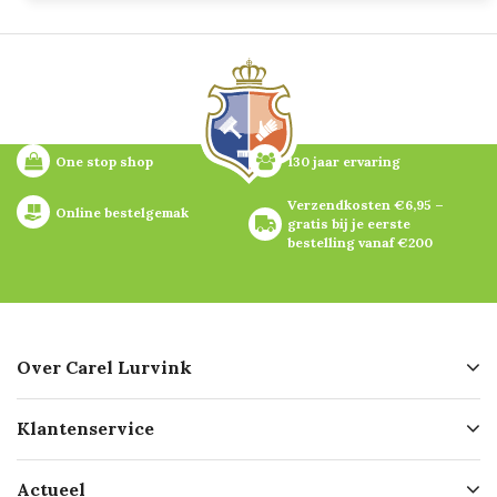
One stop shop
130 jaar ervaring
Verzendkosten €6,95 – 
Online bestelgemak
gratis bij je eerste 
bestelling vanaf €200
Over Carel Lurvink
Over ons
Klantenservice
Geschiedenis
Hofleverancier
Bestellen
Actueel