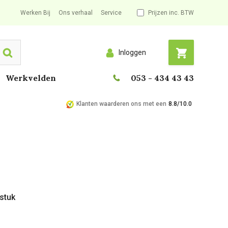
Werken Bij
Ons verhaal
Service
Prijzen inc. BTW
Inloggen
Search
Werkvelden
053 - 434 43 43
Klanten waarderen ons met een
8.8/10.0
 stuk