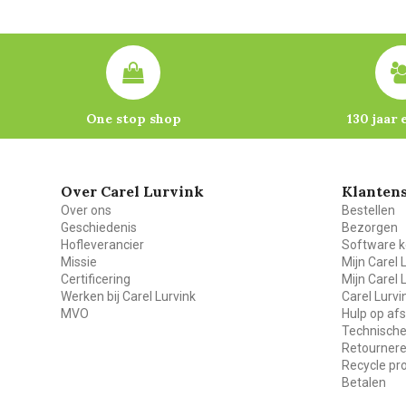
One stop shop
130 jaar 
Over Carel Lurvink
Klantens
Over ons
Bestellen
Geschiedenis
Bezorgen
Hofleverancier
Software k
Missie
Mijn Carel 
Certificering
Mijn Carel 
Werken bij Carel Lurvink
Carel Lurv
MVO
Hulp op af
Technische
Retourner
Recycle p
Betalen