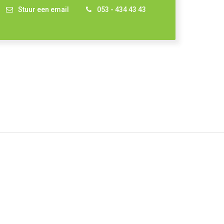
Stuur een email
053 - 434 43 43