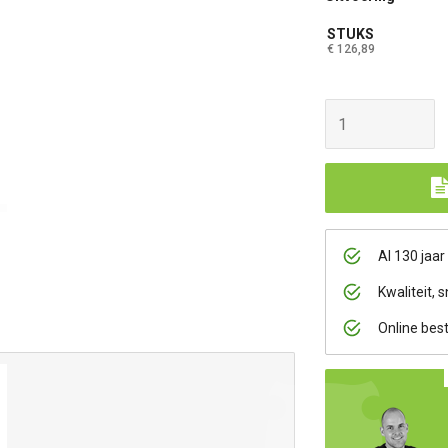
STUKS
€ 126,89
Al 130 jaar
Kwaliteit, s
Online bes