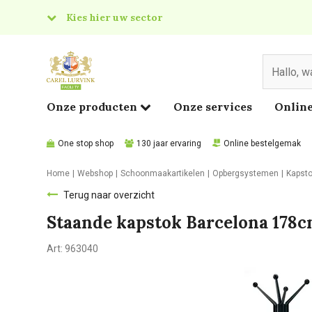
Kies hier uw sector
& Food
edical
Onze producten
Onze services
Online
One stop shop
130 jaar ervaring
Online bestelgemak
Home
Webshop
Schoonmaakartikelen
Opbergsystemen
Kapst
Terug naar overzicht
Staande kapstok Barcelona 178
Art:
963040