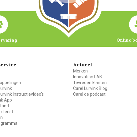
ervaring
Online b
ervice
Actueel
Merken
Innovation LAB
oppelingen
Tevreden klanten
Lurvink
Carel Lurvink Blog
Lurvink instructievideo's
Carel de podcast
ink App
stand
 dienst
en
rogramma