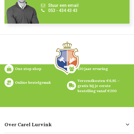
Stuur een email
053 - 434 43 43
One stop shop
130 jaar ervaring
Verzendkosten €6,95 – 
Online bestelgemak
gratis bij je eerste 
bestelling vanaf €200
Over Carel Lurvink