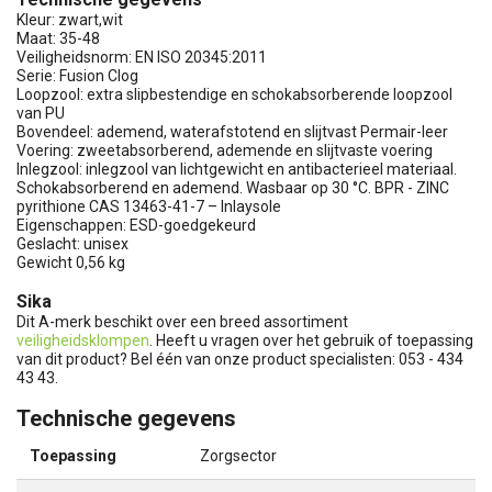
Kleur: zwart,wit
Maat: 35-48
Veiligheidsnorm: EN ISO 20345:2011
Serie: Fusion Clog
Loopzool: extra slipbestendige en schokabsorberende loopzool
van PU
Bovendeel: ademend, waterafstotend en slijtvast Permair-leer
Voering: zweetabsorberend, ademende en slijtvaste voering
Inlegzool: inlegzool van lichtgewicht en antibacterieel materiaal.
Schokabsorberend en ademend. Wasbaar op 30 °C. BPR - ZINC
pyrithione CAS 13463-41-7 – Inlaysole
Eigenschappen: ESD-goedgekeurd
Geslacht: unisex
Gewicht 0,56 kg
Sika
Dit A-merk beschikt over een breed assortiment
veiligheidsklompen
. Heeft u vragen over het gebruik of toepassing
van dit product? Bel één van onze product specialisten: 053 - 434
43 43.
Technische gegevens
Toepassing
Zorgsector