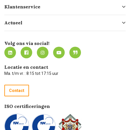
Over ons
Klantenservice
Geschiedenis
Hofleverancier
Bestellen
Actueel
Missie
Bezorgen
Certificering
Software koppelingen
Merken
Werken bij Carel Lurvink
Mijn Carel Lurvink
Innovation LAB
Volg ons via social!
MVO
Mijn Carel Lurvink instructievideo's
Tevreden klanten
Carel Lurvink App
Carel Lurvink Blog
Hulp op afstand
Carel de podcast
Locatie en contact
Technische dienst
Ma. t/m vr. : 8:15 tot 17:15 uur
Retourneren
Recycle programma
Contact
Betalen
ISO certificeringen