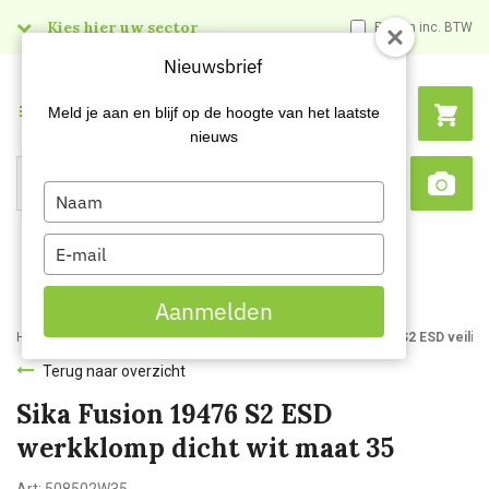
Kies hier uw sector
Prijzen inc. BTW
Nieuwsbrief
Menu
Meld je aan en blijf op de hoogte van het laatste
nieuws
Type
Search
Sca
your
name
Type
your
email
Aanmelden
Home
Webshop
Werkkleding
Beroepskleding
Sika Fusion S2 ESD veilig
Terug naar overzicht
Sika Fusion 19476 S2 ESD
werkklomp dicht wit maat 35