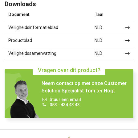
Downloads
Document
Taal
Veiligheidsinformatieblad
NLD
Productblad
NLD
Veiligheidssamenvatting
NLD
Vragen over dit product?
Neem contact op met onze Customer
Solution Specialist Tom ter Hogt
Stuur een email
053 - 434 43 43