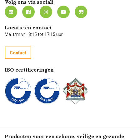
Volg ons via social!
MVO
Mijn Carel Lurvink instructievideo's
Tevreden klanten
Carel Lurvink App
Carel Lurvink Blog
Hulp op afstand
Carel de podcast
Locatie en contact
Technische dienst
Ma. t/m vr. : 8:15 tot 17:15 uur
Retourneren
Recycle programma
Contact
Betalen
ISO certificeringen
Producten voor een schone, veilige en gezonde