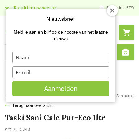
Kies hier uw sector
Prijzen inc. BTW
Nieuwsbrief
Menu
Meld je aan en blijf op de hoogte van het laatste
nieuws
Type
Search
Sca
your
name
Type
your
email
Aanmelden
Home
Webshop
Schoonmaakartikelen
Reinigingsmiddelen
Sanitairreini
Terug naar overzicht
Taski Sani Calc Pur-Eco 1ltr
Art:
7515243