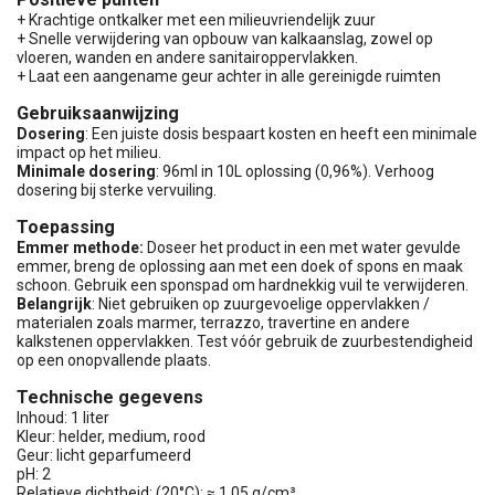
+ Krachtige ontkalker met een milieuvriendelijk zuur
+ Snelle verwijdering van opbouw van kalkaanslag, zowel op
vloeren, wanden en andere sanitairoppervlakken.
+ Laat een aangename geur achter in alle gereinigde ruimten
Gebruiksaanwijzing
Dosering
: Een juiste dosis bespaart kosten en heeft een minimale
impact op het milieu.
Minimale dosering
: 96ml in 10L oplossing (0,96%). Verhoog
dosering bij sterke vervuiling.
Toepassing
Emmer methode:
Doseer het product in een met water gevulde
emmer, breng de oplossing aan met een doek of spons en maak
schoon. Gebruik een sponspad om hardnekkig vuil te verwijderen.
Belangrijk
: Niet gebruiken op zuurgevoelige oppervlakken /
materialen zoals marmer, terrazzo, travertine en andere
kalkstenen oppervlakken. Test vóór gebruik de zuurbestendigheid
op een onopvallende plaats.
Technische gegevens
Inhoud: 1 liter
Kleur: helder, medium, rood
Geur: licht geparfumeerd
pH: 2
Relatieve dichtheid: (20°C): ≈ 1.05 g/cm³