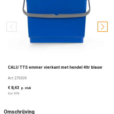
prev
nex
CALU TTS emmer vierkant met hendel 4ltr blauw
Art:
270509
€ 8,43
p. stuk
Excl. BTW
Omschrijving