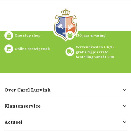
One stop shop
130 jaar ervaring
Verzendkosten €6,95 – 
Online bestelgemak
gratis bij je eerste 
bestelling vanaf €200
Over Carel Lurvink
Over ons
Klantenservice
Geschiedenis
Hofleverancier
Bestellen
Actueel
Missie
Bezorgen