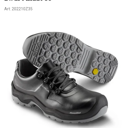
Art:
202210Z35