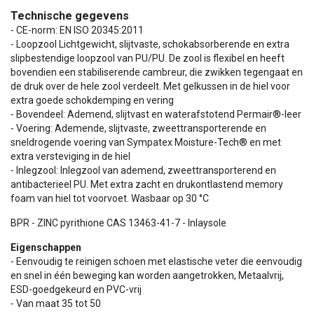
Technische gegevens
- CE-norm: EN ISO 20345:2011
- Loopzool Lichtgewicht, slijtvaste, schokabsorberende en extra
slipbestendige loopzool van PU/PU. De zool is flexibel en heeft
bovendien een stabiliserende cambreur, die zwikken tegengaat en
de druk over de hele zool verdeelt. Met gelkussen in de hiel voor
extra goede schokdemping en vering
- Bovendeel: Ademend, slijtvast en waterafstotend Permair®-leer
- Voering: Ademende, slijtvaste, zweettransporterende en
sneldrogende voering van Sympatex Moisture-Tech® en met
extra versteviging in de hiel
- Inlegzool: Inlegzool van ademend, zweettransporterend en
antibacterieel PU. Met extra zacht en drukontlastend memory
foam van hiel tot voorvoet. Wasbaar op 30 °C
BPR - ZINC pyrithione CAS 13463-41-7 - Inlaysole
Eigenschappen
- Eenvoudig te reinigen schoen met elastische veter die eenvoudig
en snel in één beweging kan worden aangetrokken, Metaalvrij,
ESD-goedgekeurd en PVC-vrij
- Van maat 35 tot 50