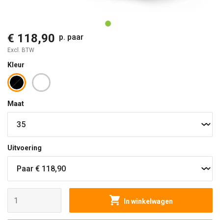
O
€ 118,90
p. paar
Excl. BTW
Kleur
Maat
Uitvoering
In winkelwagen