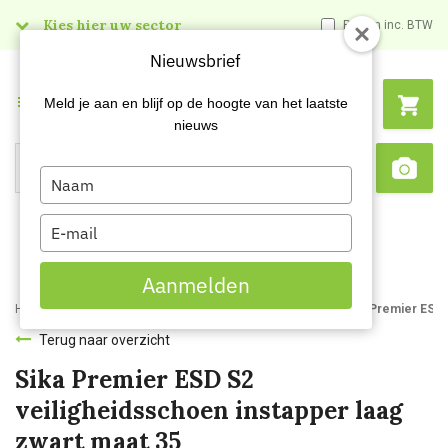
Kies hier uw sector
Prijzen inc. BTW
Nieuwsbrief
Menu
Meld je aan en blijf op de hoogte van het laatste
nieuws
Type
Search
Sca
your
name
Type
your
email
Aanmelden
Home
Webshop
Werkkleding
Beroepskleding
Sika 202210 Premier ESD S
Terug naar overzicht
Sika Premier ESD S2
veiligheidsschoen instapper laag
zwart maat 35