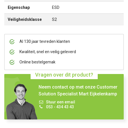
Eigenschap
ESD
Veiligheidsklasse
S2
Al 130 jaar tevreden klanten
Kwaliteit, snel en veilig geleverd
Online bestelgemak
Vragen over dit product?
Neem contact op met onze Customer
Solution Specialist Mart Eijkelenkamp
Stuur een email
053 - 434 43 43