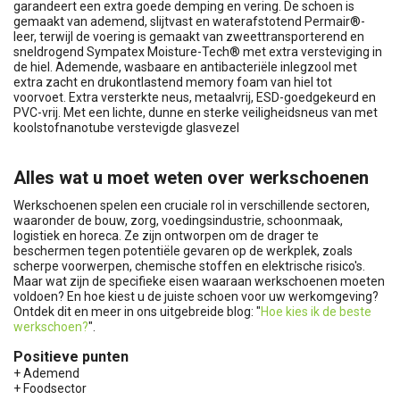
garandeert een extra goede demping en vering. De schoen is
gemaakt van ademend, slijtvast en waterafstotend Permair®-
leer, terwijl de voering is gemaakt van zweettransporterend en
sneldrogend Sympatex Moisture-Tech® met extra versteviging in
de hiel. Ademende, wasbaare en antibacteriële inlegzool met
extra zacht en drukontlastend memory foam van hiel tot
voorvoet. Extra versterkte neus, metaalvrij, ESD-goedgekeurd en
PVC-vrij. Met een lichte, dunne en sterke veiligheidsneus van met
koolstofnanotube verstevigde glasvezel
Alles wat u moet weten over werkschoenen
Werkschoenen spelen een cruciale rol in verschillende sectoren,
waaronder de bouw, zorg, voedingsindustrie, schoonmaak,
logistiek en horeca. Ze zijn ontworpen om de drager te
beschermen tegen potentiële gevaren op de werkplek, zoals
scherpe voorwerpen, chemische stoffen en elektrische risico's.
Maar wat zijn de specifieke eisen waaraan werkschoenen moeten
voldoen? En hoe kiest u de juiste schoen voor uw werkomgeving?
Ontdek dit en meer in ons uitgebreide blog: "
Hoe kies ik de beste
werkschoen?
".
Positieve punten
+ Ademend
+ Foodsector