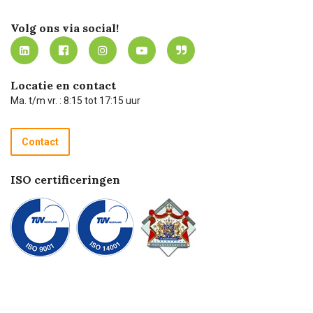
Certificering
Software koppelingen
Merken
Werken bij Carel Lurvink
Mijn Carel Lurvink
Innovation LAB
Volg ons via social!
MVO
Mijn Carel Lurvink instructievideo's
Tevreden klanten
Carel Lurvink App
Carel Lurvink Blog
Hulp op afstand
Carel de podcast
Locatie en contact
Technische dienst
Ma. t/m vr. : 8:15 tot 17:15 uur
Retourneren
Recycle programma
Contact
Betalen
ISO certificeringen