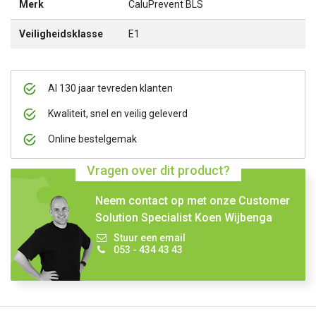
Merk
CaluPrevent BLS
Veiligheidsklasse
E1
Al 130 jaar tevreden klanten
Kwaliteit, snel en veilig geleverd
Online bestelgemak
Vragen over dit product?
Neem contact op met onze Customer
Solution Specialist Koen Wijbenga
Stuur een email
053 - 434 43 43