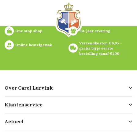
One stop shop
130 jaar ervaring
Verzendkosten €6,95 – 
Online bestelgemak
gratis bij je eerste 
bestelling vanaf €200
Over Carel Lurvink
Over ons
Klantenservice
Geschiedenis
Hofleverancier
Bestellen
Actueel
Missie
Bezorgen
Certificering
Software koppelingen
Merken