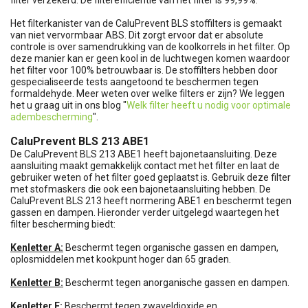
Het filterkanister van de CaluPrevent BLS stoffilters is gemaakt
van niet vervormbaar ABS. Dit zorgt ervoor dat er absolute
controle is over samendrukking van de koolkorrels in het filter. Op
deze manier kan er geen kool in de luchtwegen komen waardoor
het filter voor 100% betrouwbaar is. De stoffilters hebben door
gespecialiseerde tests aangetoond te beschermen tegen
formaldehyde. Meer weten over welke filters er zijn? We leggen
het u graag uit in ons blog "
Welk filter heeft u nodig voor optimale
adembescherming
".
CaluPrevent BLS 213 ABE1
De CaluPrevent BLS 213 ABE1 heeft bajonetaansluiting. Deze
aansluiting maakt gemakkelijk contact met het filter en laat de
gebruiker weten of het filter goed geplaatst is. Gebruik deze filter
met stofmaskers die ook een bajonetaansluiting hebben. De
CaluPrevent BLS 213 heeft normering ABE1 en beschermt tegen
gassen en dampen. Hieronder verder uitgelegd waartegen het
filter bescherming biedt:
Kenletter A:
Beschermt tegen organische gassen en dampen,
oplosmiddelen met kookpunt hoger dan 65 graden.
Kenletter B:
Beschermt tegen anorganische gassen en dampen.
Kenletter E:
Beschermt tegen zwaveldioxide en