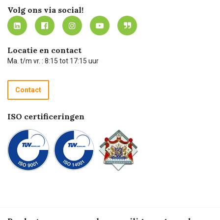
Werken bij Carel Lurvink
Mijn Carel Lurvink
Innovation LAB
Volg ons via social!
MVO
Mijn Carel Lurvink instructievideo's
Tevreden klanten
Carel Lurvink App
Carel Lurvink Blog
Hulp op afstand
Carel de podcast
Locatie en contact
Technische dienst
Ma. t/m vr. : 8:15 tot 17:15 uur
Retourneren
Recycle programma
Contact
Betalen
ISO certificeringen