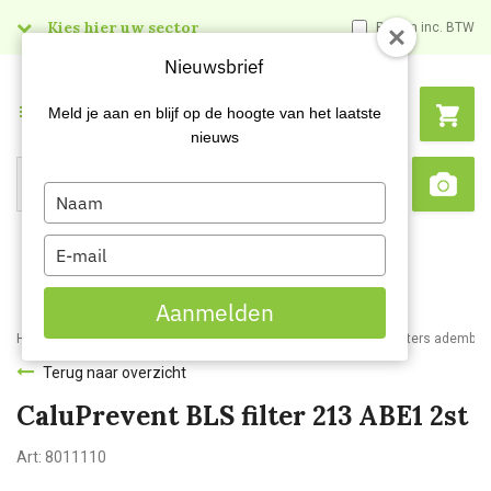
Kies hier uw sector
Prijzen inc. BTW
Nieuwsbrief
Menu
Meld je aan en blijf op de hoogte van het laatste
nieuws
Type
Search
Sca
your
name
Type
your
email
Aanmelden
Home
Webshop
Veiligheidsartikelen
Adembescherming
Filters adembe
Terug naar overzicht
CaluPrevent BLS filter 213 ABE1 2st
Art:
8011110