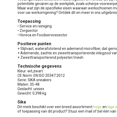
potentiële gevaren op de werkplek, zoals scherpe voorwerpen,
Maar wat zijn de specifieke eisen waaraan werkschoenen mo
voor uw werkomgeving? Ontdek dit en meer in ons uitgebreid
Toepassing
• Service en reiniging
• Zorgsector
• Horeca en Foodservicesector
Positieve punten
+ Slijtvast, waterafstotend en ademend microfiber, dat gema
+ Ademende, zachte en zweettransporterende inlegzool va
+ Zweettransporterend polyester/mesh
Technische gegevens
Kleur: wit,zwart
CE Norm: EN ISO 20347:2012
Serie: SIKA sneakers
Maten: 35-48
Geslacht: unisex
Gewicht: 0,398 kg
Sika
Dit merk beschikt over een breed assortiment
hoge
en
lage 
of toepassing van dit product? Stuur een mail of bel