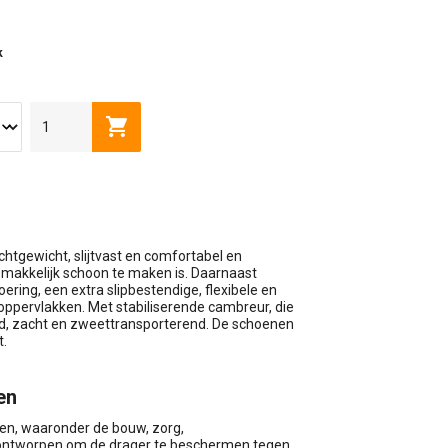
k
wagen
Toevoegen aan winkelwagen
chtgewicht, slijtvast en comfortabel en
makkelijk schoon te maken is. Daarnaast
ing, een extra slipbestendige, flexibele en
oppervlakken. Met stabiliserende cambreur, die
end, zacht en zweettransporterend. De schoenen
t.
en
ren, waaronder de bouw, zorg,
jn ontworpen om de drager te beschermen tegen