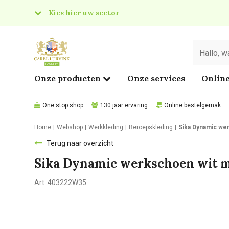
Kies hier uw sector
& Food
edical
Onze producten
Onze services
Online
One stop shop
130 jaar ervaring
Online bestelgemak
Home
Webshop
Werkkleding
Beroepskleding
Sika Dynamic we
Terug naar overzicht
Sika Dynamic werkschoen wit m
Art:
403222W35