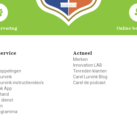
ervaring
Online b
ervice
Actueel
Merken
Innovation LAB
oppelingen
Tevreden klanten
Lurvink
Carel Lurvink Blog
Lurvink instructievideo's
Carel de podcast
ink App
stand
 dienst
en
rogramma