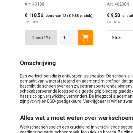
Art:
40198
Art:
40200N
€ 118,56
€ 9,50
doos van 12 (€ 9,88 p. stuk)
p. stu
Excl. BTW
Excl. BTW
Toevoegen aan winkel
Omschrijving
Een werkschoen die is ontworpen als sneaker. De schoen is li
gemaakt van waterafstotend en ademend microfiber, dat ge
beschikt de schoen over een zweettransporterende binnenvoer
schokabsorberende loopzool die goede grip biedt op gladde 
het risico op verzwikking vermindert. De inlegzool is adem
zijn pvc-vrij en ESD-goedgekeurd. Verkrijgbaar in wit en zwar
Alles wat u moet weten over werkschoen
Werkschoenen spelen een cruciale rol in verschillende secto
voedingsindustrie, schoonmaak, logistiek en horeca. Ze zi