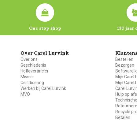
One stop shop
130 jaar 
Over Carel Lurvink
Klantens
Over ons
Bestellen
Geschiedenis
Bezorgen
Hofleverancier
Software k
Missie
Mijn Carel 
Certificering
Mijn Carel 
Werken bij Carel Lurvink
Carel Lurv
MVO
Hulp op af
Technische
Retourner
Recycle p
Betalen