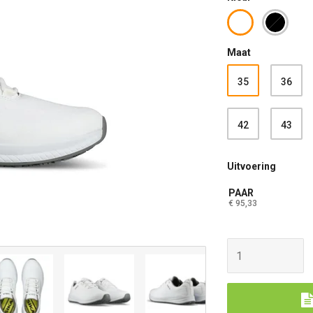
Maat
35
36
42
43
Uitvoering
PAAR
€ 95,33