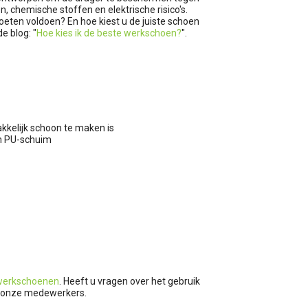
 chemische stoffen en elektrische risico's.
eten voldoen? En hoe kiest u de juiste schoen
e blog: "
Hoe kies ik de beste werkschoen?
".
kkelijk schoon te maken is
n PU-schuim
werkschoenen
. Heeft u vragen over het gebruik
 één van onze medewerkers.