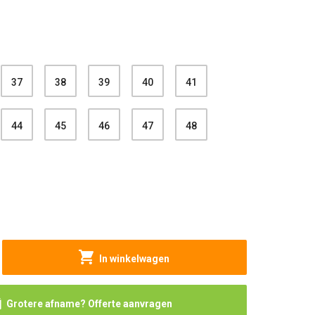
37
38
39
40
41
44
45
46
47
48
In winkelwagen
Grotere afname? Offerte aanvragen