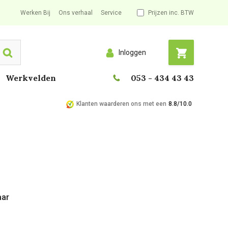
Werken Bij
Ons verhaal
Service
Prijzen inc. BTW
Inloggen
Search
Werkvelden
053 - 434 43 43
Klanten waarderen ons met een
8.8/10.0
aar