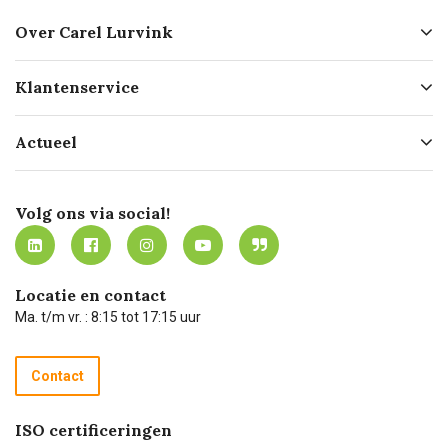
Over Carel Lurvink
Over ons
Klantenservice
Geschiedenis
Hofleverancier
Bestellen
Actueel
Missie
Bezorgen
Certificering
Software koppelingen
Merken
Werken bij Carel Lurvink
Mijn Carel Lurvink
Innovation LAB
Volg ons via social!
MVO
Mijn Carel Lurvink instructievideo's
Tevreden klanten
Carel Lurvink App
Carel Lurvink Blog
Hulp op afstand
Carel de podcast
Locatie en contact
Technische dienst
Ma. t/m vr. : 8:15 tot 17:15 uur
Retourneren
Recycle programma
Contact
Betalen
ISO certificeringen