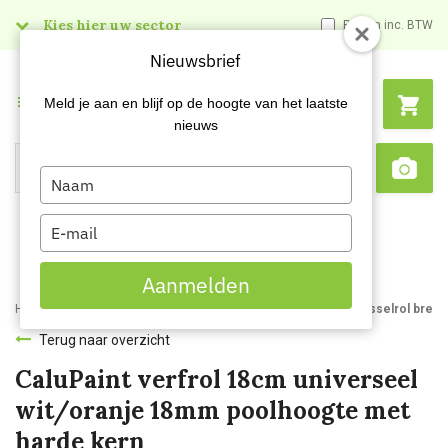
Kies hier uw sector
Prijzen inc. BTW
Nieuwsbrief
Menu
Meld je aan en blijf op de hoogte van het laatste
nieuws
Type
Search
Sca
your
name
Type
your
email
Aanmelden
Home
Webshop
Schildersartikelen
Verfrollers
CaluPaint wisselrol bree
Terug naar overzicht
CaluPaint verfrol 18cm universeel
wit/oranje 18mm poolhoogte met
harde kern