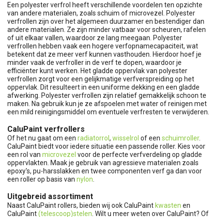
Een polyester verfrol heeft verschillende voordelen ten opzichte
van andere materialen, zoals schuim of microvezel. Polyester
verfrollen zijn over het algemeen duurzamer en bestendiger dan
andere materialen. Ze zijn minder vatbaar voor scheuren, rafelen
of uit elkaar vallen, waardoor ze lang meegaan. Polyester
verfrollen hebben vaak een hogere verfopnamecapaciteit, wat
betekent dat ze meer verf kunnen vasthouden. Hierdoor hoef je
minder vaak de verfroller in de verf te dopen, waardoor je
efficiënter kunt werken. Het gladde oppervlak van polyester
verfrollen zorgt voor een gelijkmatige verfverspreiding op het
oppervlak. Dit resulteert in een uniforme dekking en een gladde
afwerking. Polyester verfrollen zijn relatief gemakkelijk schoon te
maken. Na gebruik kun je ze afspoelen met water of reinigen met
een mild reinigingsmiddel om eventuele verfresten te verwijderen.
CaluPaint verfrollers
Of het nu gaat om een
radiatorrol
,
wisselrol
of een
schuimroller
.
CaluPaint biedt voor iedere situatie een passende roller. Kies voor
een rol van
microvezel
voor de perfecte verfverdeling op gladde
oppervlakten. Maak je gebruik van agressieve materialen zoals
epoxy's, pu-harsslakken en twee componenten verf ga dan voor
een roller op basis van
nylon
.
Uitgebreid assortiment
Naast CaluPaint rollers, bieden wij ook CaluPaint
kwasten
en
CaluPaint
(telescoop)stelen
. Wilt u meer weten over CaluPaint? Of