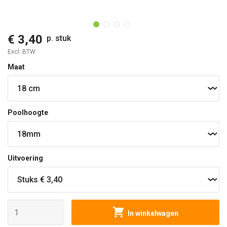
O
€ 3,40
p. stuk
Excl. BTW
Maat
Poolhoogte
Uitvoering
In winkelwagen