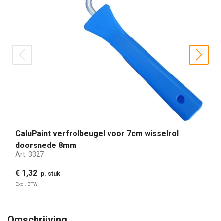
prev
nex
CaluPaint verfrolbeugel voor 7cm wisselrol
doorsnede 8mm
Art:
3327
€ 1,32
p. stuk
Excl. BTW
Omschrijving