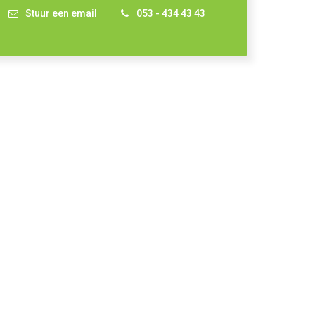
Stuur een email
053 - 434 43 43