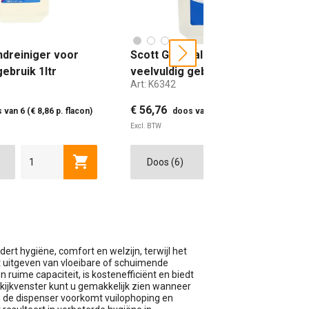
ndreiniger voor
Scott General Foamreiniger
next
gebruik 1ltr
veelvuldig gebruik 1ltr
Art:
K6342
€ 56,76
 van 6 (€ 8,86 p. flacon)
doos van 6 (€ 9,46 p. flacon)
Excl. BTW
wagen
Toevoegen aan winkelwagen
Toevoe
ert hygiëne, comfort en welzijn, terwijl het
t uitgeven van vloeibare of schuimende
n ruime capaciteit, is kostenefficiënt en biedt
 kijkvenster kunt u gemakkelijk zien wanneer
an de dispenser voorkomt vuilophoping en