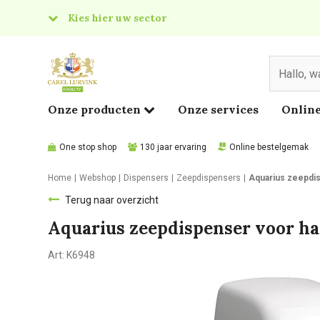
Kies hier uw sector
& Food
edical
Onze producten
Onze services
Online
One stop shop
130 jaar ervaring
Online bestelgemak
Home
Webshop
Dispensers
Zeepdispensers
Aquarius zeepdis
Terug naar overzicht
Aquarius zeepdispenser voor ha
Art:
K6948