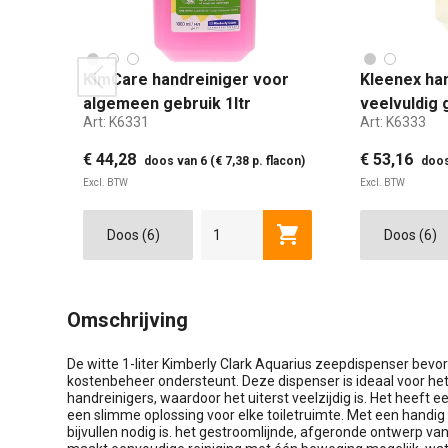
KimCare handreiniger voor
Kleenex ha
prev
algemeen gebruik 1ltr
veelvuldig 
Art:
K6331
Art:
K6333
€ 44,28
€ 53,16
doos van 6 (€ 7,38 p. flacon)
doos
Excl. BTW
Excl. BTW
Toevoegen aan winkel
Omschrijving
De witte 1-liter Kimberly Clark Aquarius zeepdispenser bevord
kostenbeheer ondersteunt. Deze dispenser is ideaal voor he
handreinigers, waardoor het uiterst veelzijdig is. Het heeft ee
een slimme oplossing voor elke toiletruimte. Met een handig
bijvullen nodig is. het gestroomlijnde, afgeronde ontwerp v