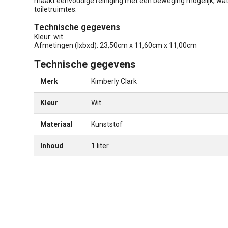
maakt eenvoudige reiniging met één beweging mogelijk, wat 
toiletruimtes.
Technische gegevens
Kleur: wit
Afmetingen (lxbxd): 23,50cm x 11,60cm x 11,00cm
Technische gegevens
Merk
Kimberly Clark
Kleur
Wit
Materiaal
Kunststof
Inhoud
1 liter