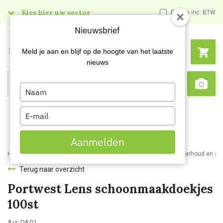
Kies hier uw sector
Prijzen inc. BTW
Nieuwsbrief
Menu
Meld je aan en blijf op de hoogte van het laatste
nieuws
Type
Search
Sca
your
name
Type
your
email
Aanmelden
Home
Webshop
Veiligheidsartikelen
Oogbescherming
Onderhoud en ac
Terug naar overzicht
Portwest Lens schoonmaakdoekjes
100st