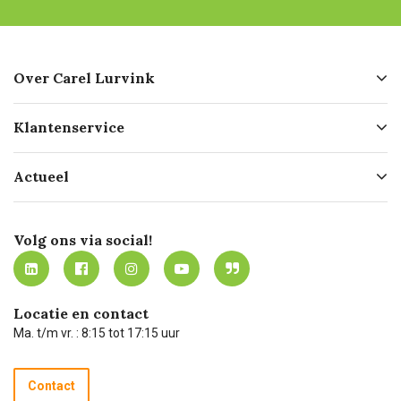
Over Carel Lurvink
Over ons
Klantenservice
Geschiedenis
Hofleverancier
Bestellen
Actueel
Missie
Bezorgen
Certificering
Software koppelingen
Merken
Werken bij Carel Lurvink
Mijn Carel Lurvink
Innovation LAB
Volg ons via social!
MVO
Mijn Carel Lurvink instructievideo's
Tevreden klanten
Carel Lurvink App
Carel Lurvink Blog
Hulp op afstand
Carel de podcast
Locatie en contact
Technische dienst
Ma. t/m vr. : 8:15 tot 17:15 uur
Retourneren
Recycle programma
Contact