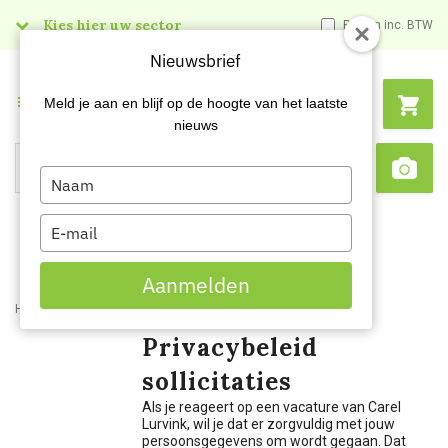
Kies hier uw sector
Prijzen inc. BTW
Nieuwsbrief
Menu
Meld je aan en blijf op de hoogte van het laatste
nieuws
Type
Search
Sca
your
name
Type
your
email
Aanmelden
Home
Privacy
Sollicitatie
Privacybeleid
sollicitaties
Als je reageert op een vacature van Carel
Lurvink, wil je dat er zorgvuldig met jouw
persoonsgegevens om wordt gegaan. Dat