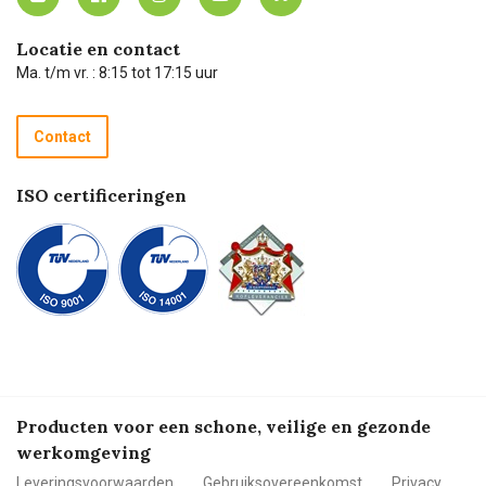
Carel Lurvink App
Carel Lurvink Blog
Hulp op afstand
Carel de podcast
Locatie en contact
Technische dienst
Ma. t/m vr. : 8:15 tot 17:15 uur
Retourneren
Recycle programma
Contact
Betalen
ISO certificeringen
Producten voor een schone, veilige en gezonde
werkomgeving
Leveringsvoorwaarden
Gebruiksovereenkomst
Privacy