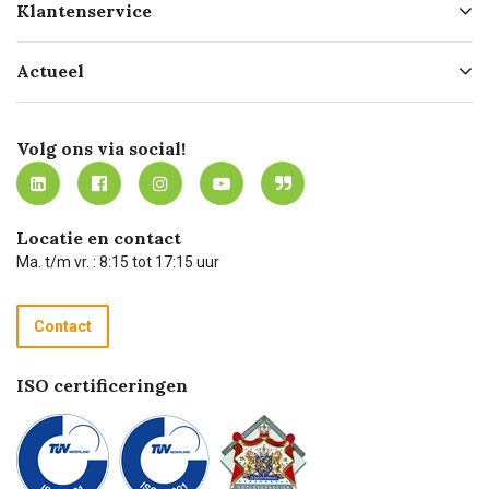
Klantenservice
Geschiedenis
Hofleverancier
Bestellen
Actueel
Missie
Bezorgen
Certificering
Software koppelingen
Merken
Werken bij Carel Lurvink
Mijn Carel Lurvink
Innovation LAB
Volg ons via social!
MVO
Mijn Carel Lurvink instructievideo's
Tevreden klanten
Carel Lurvink App
Carel Lurvink Blog
Hulp op afstand
Carel de podcast
Locatie en contact
Technische dienst
Ma. t/m vr. : 8:15 tot 17:15 uur
Retourneren
Recycle programma
Contact
Betalen
ISO certificeringen