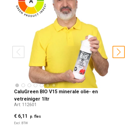
prev
next
CaluGreen BIO V15 minerale olie- en
vetreiniger 1ltr
Art:
112601
€ 6,11
p. fles
Excl. BTW