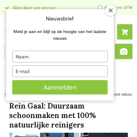
Kies hier uw sector
Prijzen inc. BTW
Nieuwsbrief
Menu
Meld je aan en blijf op de hoogte van het laatste
nieuws
Type
Search
Sca
your
name
Type
your
email
Aanmelden
Home
Blog
Rein Gaal Duurzaam schoonmaken met 100 procent natuurlijk
Rein Gaal: Duurzaam
schoonmaken met 100%
natuurlijke reinigers