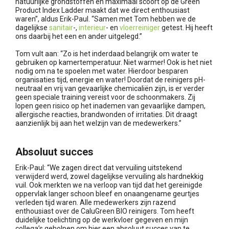
natuurlijke grondstoffen én maximaal scoort op de Green
Product Index Ladder maakt dat we direct enthousiast
waren”, aldus Erik-Paul. “Samen met Tom hebben we de
dagelijkse
sanitair
-,
interieur
- en
vloerreiniger
getest. Hij heeft
ons daarbij het een en ander uitgelegd.”
Tom vult aan: “Zo is het inderdaad belangrijk om water te
gebruiken op kamertemperatuur. Niet warmer! Ook is het niet
nodig om na te spoelen met water. Hierdoor besparen
organisaties tijd, energie en water! Doordat de reinigers pH-
neutraal en vrij van gevaarlijke chemicaliën zijn, is er verder
geen speciale training vereist voor de schoonmakers. Zij
lopen geen risico op het inademen van gevaarlijke dampen,
allergische reacties, brandwonden of irritaties. Dit draagt
aanzienlijk bij aan het welzijn van de medewerkers.”
Absoluut succes
Erik-Paul: “We zagen direct dat vervuiling uitstekend
verwijderd werd, zowel dagelijkse vervuiling als hardnekkig
vuil. Ook merkten we na verloop van tijd dat het gereinigde
oppervlak langer schoon bleef en onaangename geurtjes
verleden tijd waren. Alle medewerkers zijn razend
enthousiast over de CaluGreen BIO reinigers. Tom heeft
duidelijke toelichting op de werkvloer gegeven en mijn
collega’s geholpen om hier een absoluut succes van te