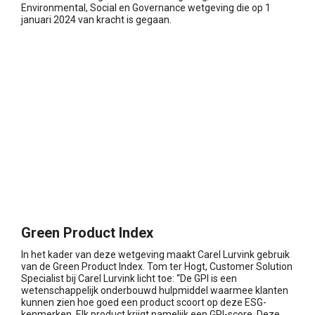
Environmental, Social en Governance wetgeving die op 1
januari 2024 van kracht is gegaan.
Green Product Index
In het kader van deze wetgeving maakt Carel Lurvink gebruik
van de Green Product Index. Tom ter Hogt, Customer Solution
Specialist bij Carel Lurvink licht toe: “De GPI is een
wetenschappelijk onderbouwd hulpmiddel waarmee klanten
kunnen zien hoe goed een product scoort op deze ESG-
kenmerken. Elk product krijgt namelijk een GPI-score. Deze