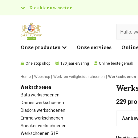
Kies hier uw sector
& Food
edical
Onze producten
Onze services
Online
One stop shop
130 jaar ervaring
Online bestelgemak
Home
Webshop
Werk- en veiligheidsschoenen
Werkschoenen
Werk
Werkschoenen
Bata werkschoenen
229
pro
Dames werkschoenen
Diadora werkschoenen
Emma werkschoenen
Sneaker werkschoenen
Werkschoenen S1P