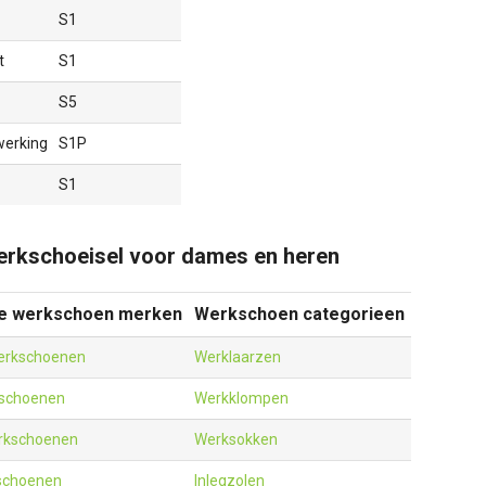
S1
t
S1
S5
erking
S1P
S1
rkschoeisel voor dames en heren
re werkschoen merken
Werkschoen categorieen
erkschoenen
Werklaarzen
kschoenen
Werkklompen
kschoenen
Werksokken
schoenen
Inlegzolen