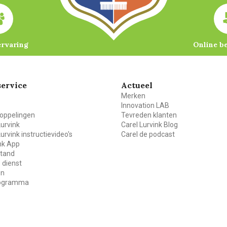
ervaring
Online b
ervice
Actueel
Merken
Innovation LAB
oppelingen
Tevreden klanten
Lurvink
Carel Lurvink Blog
Lurvink instructievideo's
Carel de podcast
ink App
stand
 dienst
en
rogramma