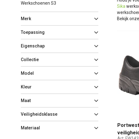
Houd je vo
Werkschoenen S3
Sika
werksc
werkschoen
Merk
Bekijk onze
Toepassing
Eigenschap
Collectie
Model
Kleur
Maat
Veiligheidsklasse
Portwest
Materiaal
veilighe
Art:
FW143