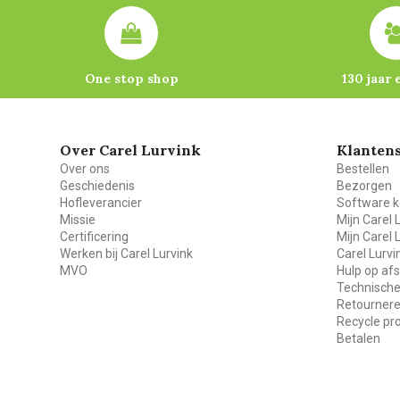
One stop shop
130 jaar 
Over Carel Lurvink
Klantens
Over ons
Bestellen
Geschiedenis
Bezorgen
Hofleverancier
Software k
Missie
Mijn Carel 
Certificering
Mijn Carel 
Werken bij Carel Lurvink
Carel Lurv
MVO
Hulp op af
Technische
Retourner
Recycle p
Betalen