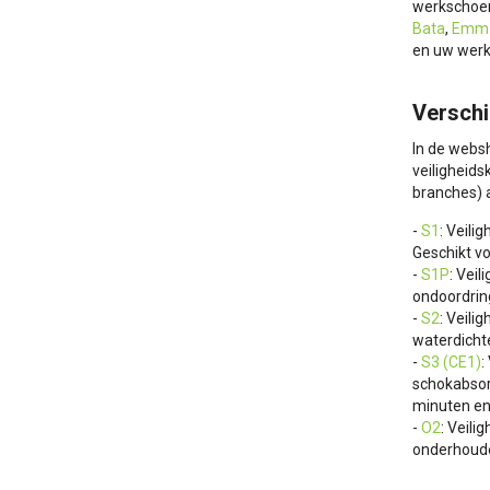
werkschoen
Bata
,
Emm
en uw werk
Verschi
In de webs
veiligheids
branches) 
-
S1
: Veili
Geschikt v
-
S1P
: Vei
ondoordrin
-
S2
: Veili
waterdicht
-
S3 (CE1)
:
schokabsor
minuten en
-
O2
: Veili
onderhoud