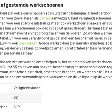
t afgestemde werkschoenen
gheid zijn ook eigenschappen zoals uitstraling belangrijk. U heeft erdoo
en voor zowel heren als
dames
aanwezig. U kunt veiligheidsschoenen 
en voor een stijlvolle uitstraling, maar ook werkschoen sneakers en s
s hun werkschoenen ook dag in dag uit graag dragen. Hiernaast zijn 
an lichaamsvocht en het droog blijven van de voeten. Zo worden warm
tabel. En voor een verantwoord gevoel met een beschermd milieu in 
 Lurvink ook
werksokken
. Goede werksokken zijn namelijk minstens zo b
g, verkleinen de kans op voetproblemen, comfortabel en beschermend
en personaliseerbaar.
klassen zijn ontworpen om te helpen bij het selecteren van werkschoenen
n S1 tot S5 en geven aan hoeveel bescherming de schoenen bieden tegen 
aar, statische elektriciteit, smelten en branden, en water en olie. Het 
kan helpen om verwondingen te voorkomen en de veiligheid op de werkp
Veiligheidsklasse
S3
rking
S1P