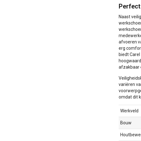
Perfec
Naast veili
werkschoen
werkschoen
medewerker
afvoeren v
erg comfor
biedt Carel
hoogwaardi
afzakbaar 
Veiligheids
variëren va
voorwerpgev
omdat dit 
Werkveld
Bouw
Houtbewe