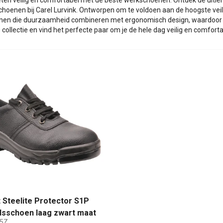
eten veilig en comfortabel met de beste werkschoenen. Ontdek de ult
hoenen bij Carel Lurvink. Ontworpen om te voldoen aan de hoogste ve
en die duurzaamheid combineren met ergonomisch design, waardoor je
 collectie en vind het perfecte paar om je de hele dag veilig en comfort
 Steelite Protector S1P
idsschoen laag zwart maat
5Z