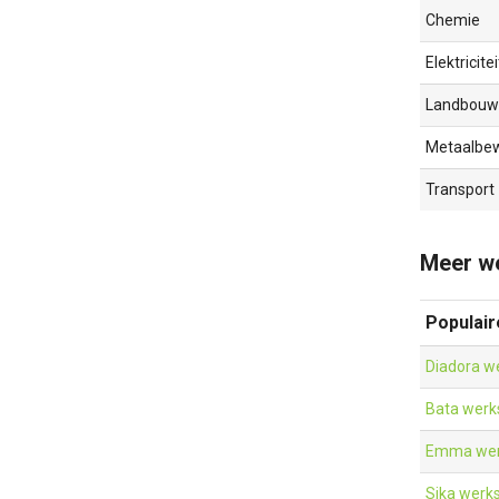
Chemie
Elektricitei
Landbouw
Metaalbew
Transport
Meer we
Populai
Diadora w
Bata wer
Emma wer
Sika werk