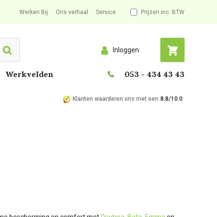
Werken Bij
Ons verhaal
Service
Prijzen inc. BTW
Inloggen
Search
Werkvelden
053 - 434 43 43
Klanten waarderen ons met een
8.8/10.0