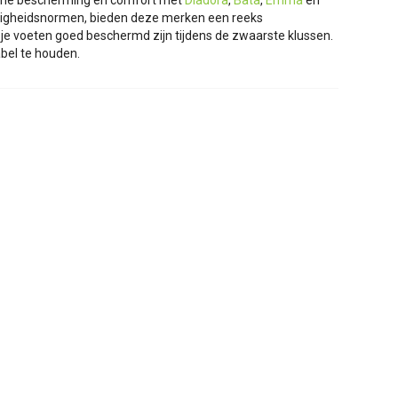
ieme bescherming en comfort met
Diadora
,
Bata
,
Emma
en
iligheidsnormen, bieden deze merken een reeks
 voeten goed beschermd zijn tijdens de zwaarste klussen.
abel te houden.