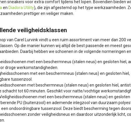
en sneakers voor extra comfort tijdens het lopen. Bovendien bieden 
a
en
Diadora Utility
), die zijn afgestemd op het type werkzaamheden. 
zaamheden prettiger en veiliger maken.
llende veiligheidsklassen
hop van Carel Lurvink vindt u een ruim assortiment van meer dan 200 ve
klassen. Op die manier kunnen wij altijd de best passende en meest ges
aanbieden. Daarbij hebben we schoenen in de volgende normeringen en 
gheidsschoenen met een beschermneus (stalen neus) en gesloten hiel, 
oor droge werkomstandigheden.
ligheidsschoenen met een beschermneus (stalen neus) en gesloten hiel
gbare tussenzool.
gheidsschoenen met beschermneus (stalen neus) en gesloten hiel, anti
e schacht tot 60 minuten. Geschikt voor natte/vochtige werkomstandi
 Veiligheidsschoenen met een beschermneus (stalen neus) en gesloten hi
berende PU (buitenzool) en ademende inlegzool van duurzaam polyeste
 een ondoordringbare tussenzool. Deze biedt bescherming tegen door
gheidsschoenen zonder veiligheidsneus en daardoor uitzonderlijk licht, 
en.