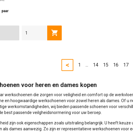
. paar
36
37
38
39
40
41
42
43
Toevoegen aan winkelwagen
<
1
...
14
15
16
17
hoenen voor heren en dames kopen
r werkschoenen die zorgen voor veiligheid en comfort op de werkvloer? 
e en hoogwaardige werkschoenen voor zowel heren als dames. Of u nu
tige werkomstandigheden, wij bieden passende schoenen voor verschil
 de best passende veilgheidsnormering voor uw beroep.
gheid zijn ook eigenschappen zoals uitstraling belangrijk. U heeft keuz
n als dames aanwezig. Zo zijn er representatieve werkschoenen voor een