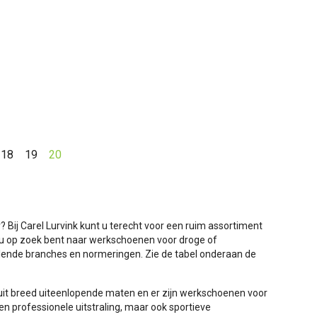
44
45
46
47
48
49
50
51
18
19
20
Bij Carel Lurvink kunt u terecht voor een ruim assortiment
 op zoek bent naar werkschoenen voor droge of
lende branches en normeringen. Zie de tabel onderaan de
e uit breed uiteenlopende maten en er zijn werkschoenen voor
 professionele uitstraling, maar ook sportieve