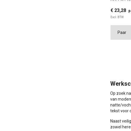
35
€ 23,28
p
Excl. BTW
35
Werksc
Op zoek naa
van modern
natte/voch
tekst voor
Naast veili
zowel here