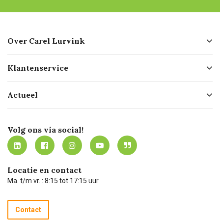
Over Carel Lurvink
Over ons
Klantenservice
Geschiedenis
Hofleverancier
Bestellen
Actueel
Missie
Bezorgen
Certificering
Software koppelingen
Merken
Werken bij Carel Lurvink
Mijn Carel Lurvink
Innovation LAB
Volg ons via social!
MVO
Mijn Carel Lurvink instructievideo's
Tevreden klanten
Carel Lurvink App
Carel Lurvink Blog
Hulp op afstand
Carel de podcast
Locatie en contact
Technische dienst
Ma. t/m vr. : 8:15 tot 17:15 uur
Retourneren
Recycle programma
Contact
Betalen