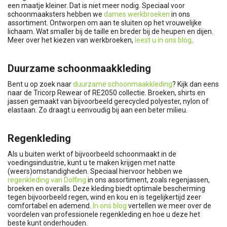
een maatje kleiner. Dat is niet meer nodig. Speciaal voor
schoonmaaksters hebben we
dames werkbroeken
in ons
assortiment. Ontworpen om aan te sluiten op het vrouwelijke
lichaam. Wat smaller bij de taille en breder bij de heupen en dijen.
Meer over het kiezen van werkbroeken,
leest u in ons blog
.
Duurzame schoonmaakkleding
Bent u op zoek naar
duurzame schoonmaakkleding
? Kijk dan eens
naar de Tricorp Rewear of RE2050 collectie. Broeken, shirts en
jassen gemaakt van bijvoorbeeld gerecycled polyester, nylon of
elastaan. Zo draagt u eenvoudig bij aan een beter milieu.
Regenkleding
Als u buiten werkt of bijvoorbeeld schoonmaakt in de
voedingsindustrie, kunt u te maken krijgen met natte
(weers)omstandigheden. Speciaal hiervoor hebben we
regenkleding van Dolfing
in ons assortiment, zoals regenjassen,
broeken en overalls. Deze kleding biedt optimale bescherming
tegen bijvoorbeeld regen, wind en kou en is tegelijkertijd zeer
comfortabel en ademend.
In ons blog
vertellen we meer over de
voordelen van professionele regenkleding en hoe u deze het
beste kunt onderhouden.