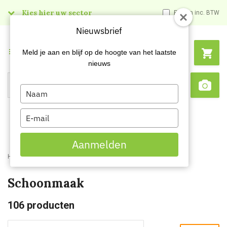
Kies hier uw sector
Prijzen inc. BTW
Nieuwsbrief
Menu
Meld je aan en blijf op de hoogte van het laatste
nieuws
Type
Search
Sca
your
name
Type
your
email
Aanmelden
Home
Webshop
Werkkleding
Beroepskleding
Schoonmaak
Schoonmaak
106
producten