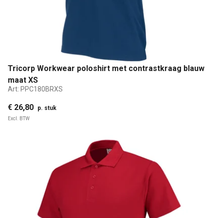
Tricorp Workwear poloshirt met contrastkraag blauw
maat XS
Art:
PPC180BRXS
€ 26,80
p. stuk
Excl. BTW