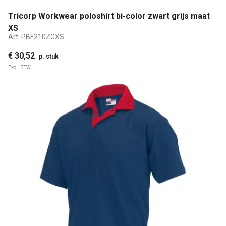
Tricorp Workwear poloshirt bi-color zwart grijs maat
XS
Art:
PBF210ZGXS
€ 30,52
p. stuk
Excl. BTW