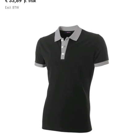
€ 33,89
p. stuk
Excl. BTW