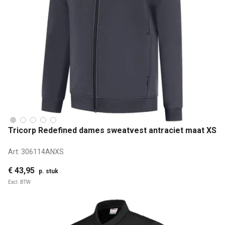
Tricorp Redefined dames sweatvest antraciet maat XS
Art:
306114ANXS
€ 43,95
p. stuk
Excl. BTW