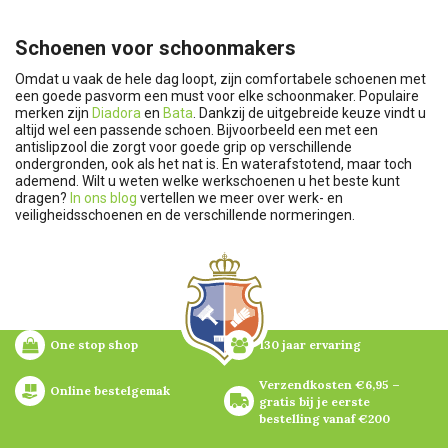
Schoenen voor schoonmakers
Omdat u vaak de hele dag loopt, zijn comfortabele schoenen met
een goede pasvorm een must voor elke schoonmaker. Populaire
merken zijn
Diadora
en
Bata
. Dankzij de uitgebreide keuze vindt u
altijd wel een passende schoen. Bijvoorbeeld een met een
antislipzool die zorgt voor goede grip op verschillende
ondergronden, ook als het nat is. En waterafstotend, maar toch
ademend. Wilt u weten welke werkschoenen u het beste kunt
dragen?
In ons blog
vertellen we meer over werk- en
veiligheidsschoenen en de verschillende normeringen.
One stop shop
130 jaar ervaring
Verzendkosten €6,95 – 
Online bestelgemak
gratis bij je eerste 
bestelling vanaf €200