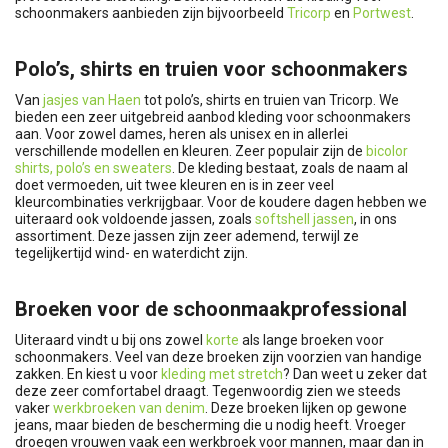
schoonmakers aanbieden zijn bijvoorbeeld
Tricorp
en
Portwest
.
Polo’s, shirts en truien voor schoonmakers
Van
jasjes van Haen
tot polo’s, shirts en truien van Tricorp. We
bieden een zeer uitgebreid aanbod kleding voor schoonmakers
aan. Voor zowel dames, heren als unisex en in allerlei
verschillende modellen en kleuren. Zeer populair zijn de
bicolor
shirts, polo’s en sweaters
. De kleding bestaat, zoals de naam al
doet vermoeden, uit twee kleuren en is in zeer veel
kleurcombinaties verkrijgbaar. Voor de koudere dagen hebben we
uiteraard ook voldoende jassen, zoals
softshell jassen
, in ons
assortiment. Deze jassen zijn zeer ademend, terwijl ze
tegelijkertijd wind- en waterdicht zijn.
Broeken voor de schoonmaakprofessional
Uiteraard vindt u bij ons zowel
korte
als lange broeken voor
schoonmakers. Veel van deze broeken zijn voorzien van handige
zakken. En kiest u voor
kleding met stretch
? Dan weet u zeker dat
deze zeer comfortabel draagt. Tegenwoordig zien we steeds
vaker
werkbroeken van denim
. Deze broeken lijken op gewone
jeans, maar bieden de bescherming die u nodig heeft. Vroeger
droegen vrouwen vaak een werkbroek voor mannen, maar dan in