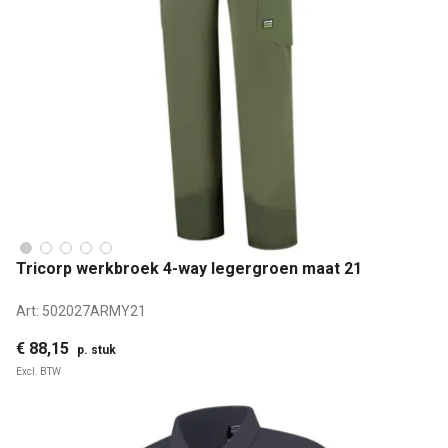
Tricorp werkbroek 4-way legergroen maat 21
Art:
502027ARMY21
€ 88,15
p. stuk
Excl. BTW