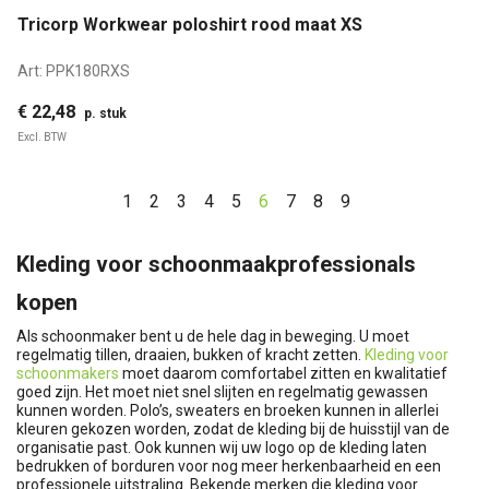
Tricorp Workwear poloshirt rood maat XS
Art:
PPK180RXS
€ 22,48
p. stuk
Excl. BTW
1
2
3
4
5
6
7
8
9
Kleding voor schoonmaakprofessionals
kopen
Als schoonmaker bent u de hele dag in beweging. U moet
regelmatig tillen, draaien, bukken of kracht zetten.
Kleding voor
schoonmakers
moet daarom comfortabel zitten en kwalitatief
goed zijn. Het moet niet snel slijten en regelmatig gewassen
kunnen worden. Polo’s, sweaters en broeken kunnen in allerlei
kleuren gekozen worden, zodat de kleding bij de huisstijl van de
organisatie past. Ook kunnen wij uw logo op de kleding laten
bedrukken of borduren voor nog meer herkenbaarheid en een
professionele uitstraling. Bekende merken die kleding voor