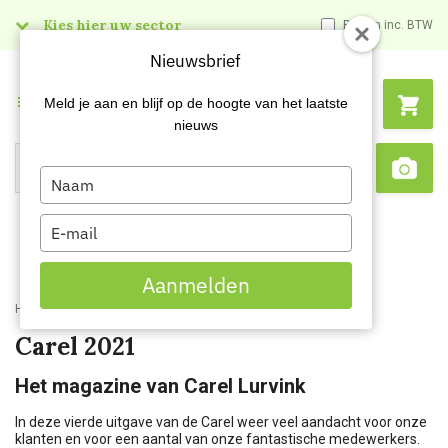
Kies hier uw sector
Prijzen inc. BTW
Nieuwsbrief
Menu
Meld je aan en blijf op de hoogte van het laatste
nieuws
Type
Search
Sca
your
name
Type
your
email
Aanmelden
Home
Content
Carel 2021
Carel 2021
Het magazine van Carel Lurvink
In deze vierde uitgave van de Carel weer veel aandacht voor onze
klanten en voor een aantal van onze fantastische medewerkers.