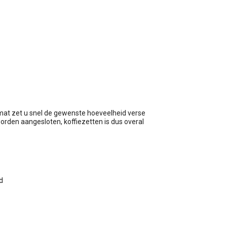
wagen
at zet u snel de gewenste hoeveelheid verse
worden aangesloten, koffiezetten is dus overal
d