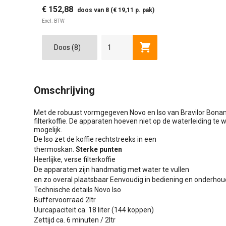
€ 152,88
doos van 8 (€ 19,11 p. pak)
Excl. BTW
Toevoegen aan winkel
Omschrijving
Met de robuust vormgegeven Novo en Iso van Bravilor Bonam
filterkoffie. De apparaten hoeven niet op de waterleiding te 
mogelijk.
De Iso zet de koffie rechtstreeks in een
thermoskan.
Sterke punten
Heerlijke, verse filterkoffie
De apparaten zijn handmatig met water te vullen
en zo overal plaatsbaar Eenvoudig in bediening en onderhou
Technische details Novo Iso
Buffervoorraad 2ltr
Uurcapaciteit ca. 18 liter (144 koppen)
Zettijd ca. 6 minuten / 2ltr