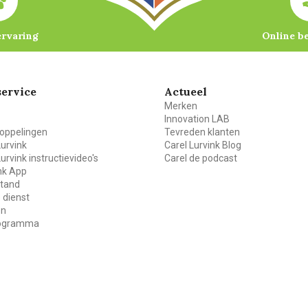
ervaring
Online b
ervice
Actueel
Merken
Innovation LAB
oppelingen
Tevreden klanten
Lurvink
Carel Lurvink Blog
Lurvink instructievideo's
Carel de podcast
ink App
stand
 dienst
en
rogramma