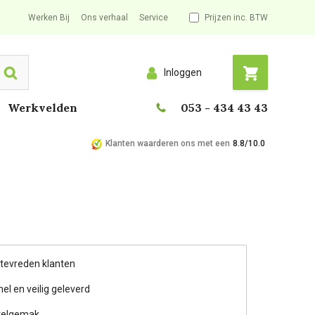
Werken Bij
Ons verhaal
Service
Prijzen inc. BTW
Inloggen
Search
Werkvelden
053 - 434 43 43
Klanten waarderen ons met een
8.8/10.0
 tevreden klanten
nel en veilig geleverd
telgemak