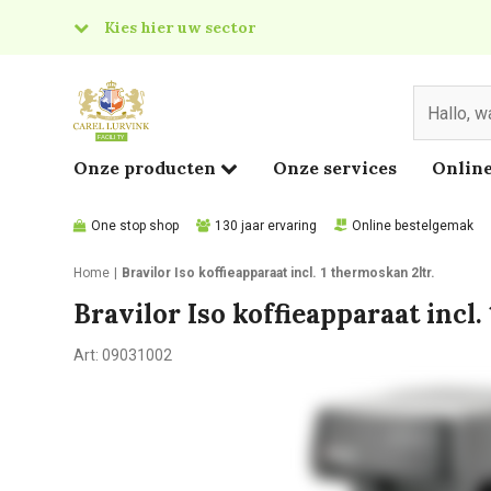
Kies hier uw sector
& Food
edical
Onze producten
Onze services
Online
One stop shop
130 jaar ervaring
Online bestelgemak
Home
Bravilor Iso koffieapparaat incl. 1 thermoskan 2ltr.
Bravilor Iso koffieapparaat incl.
Art:
09031002