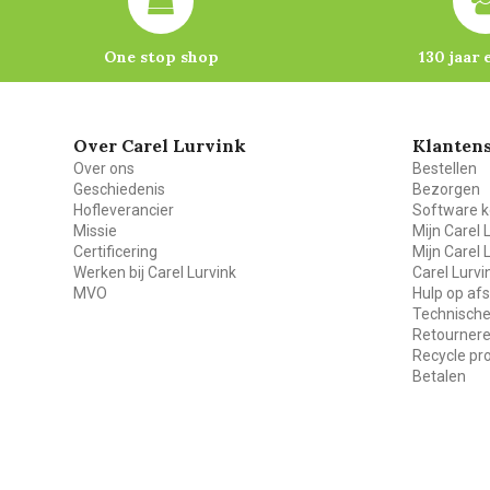
One stop shop
130 jaar 
Over Carel Lurvink
Klantens
Over ons
Bestellen
Geschiedenis
Bezorgen
Hofleverancier
Software k
Missie
Mijn Carel 
Certificering
Mijn Carel 
Werken bij Carel Lurvink
Carel Lurv
MVO
Hulp op af
Technische
Retourner
Recycle p
Betalen