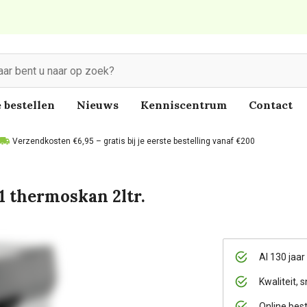
 bestellen
Nieuws
Kenniscentrum
Contact
Verzendkosten €6,95 – gratis bij je eerste bestelling vanaf €200
 1 thermoskan 2ltr.
Al 130 jaar
Kwaliteit, s
Online bes