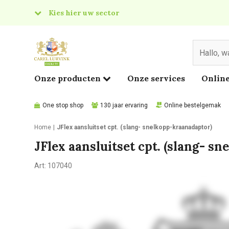
Kies hier uw sector
& Food
edical
Onze producten
Onze services
Online
One stop shop
130 jaar ervaring
Online bestelgemak
Home
JFlex aansluitset cpt. (slang- snelkopp-kraanadaptor)
JFlex aansluitset cpt. (slang- s
Art:
107040