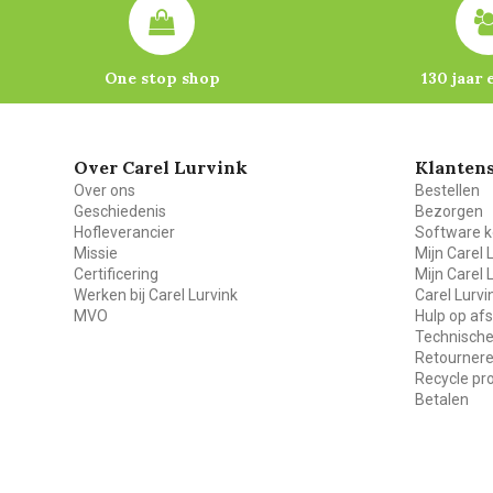
One stop shop
130 jaar 
Over Carel Lurvink
Klantens
Over ons
Bestellen
Geschiedenis
Bezorgen
Hofleverancier
Software k
Missie
Mijn Carel 
Certificering
Mijn Carel 
Werken bij Carel Lurvink
Carel Lurv
MVO
Hulp op af
Technische
Retourner
Recycle p
Betalen