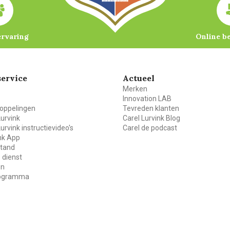
ervaring
Online b
ervice
Actueel
Merken
Innovation LAB
oppelingen
Tevreden klanten
Lurvink
Carel Lurvink Blog
Lurvink instructievideo's
Carel de podcast
ink App
stand
 dienst
en
rogramma