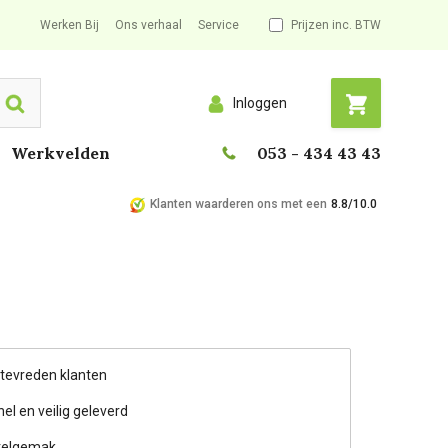
Werken Bij
Ons verhaal
Service
Prijzen inc. BTW
Inloggen
Search
Werkvelden
053 - 434 43 43
Klanten waarderen ons met een
8.8/10.0
 tevreden klanten
nel en veilig geleverd
telgemak