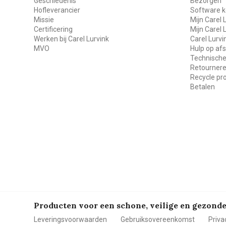
Geschiedenis
Bezorgen
Hofleverancier
Software k
Missie
Mijn Carel 
Certificering
Mijn Carel 
Werken bij Carel Lurvink
Carel Lurv
MVO
Hulp op af
Technische
Retourner
Recycle p
Betalen
Producten voor een schone, veilige en gezon
Leveringsvoorwaarden
Gebruiksovereenkomst
Priva