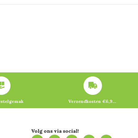
estelgemak
Verzendkosten €6,95 – gratis bij je eerste bestelling vanaf €200
Volg ons via social!