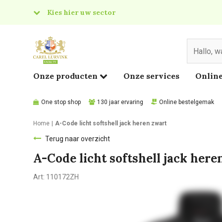
Kies hier uw sector
& Food
edical
Onze producten
Onze services
Online
One stop shop
130 jaar ervaring
Online bestelgemak
Home
A-Code licht softshell jack heren zwart
Terug naar overzicht
A-Code licht softshell jack here
Art:
110172ZH