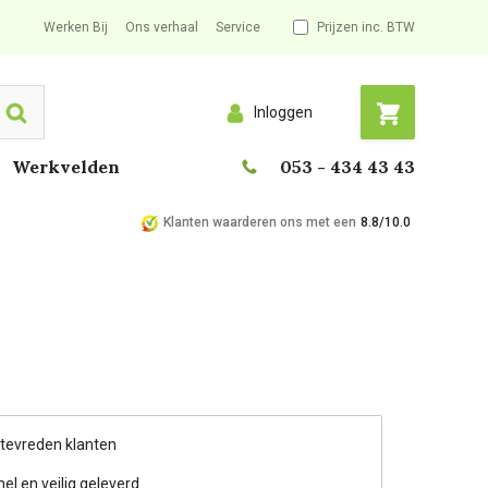
Werken Bij
Ons verhaal
Service
Prijzen inc. BTW
Inloggen
Search
Werkvelden
053 - 434 43 43
Klanten waarderen ons met een
8.8/10.0
 tevreden klanten
nel en veilig geleverd