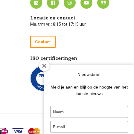
Locatie en contact
Ma. t/m vr. : 8:15 tot 17:15 uur
Contact
ISO certificeringen
Nieuwsbrief
Meld je aan en blijf op de hoogte van het
laatste nieuws
Type
your
name
Type
your