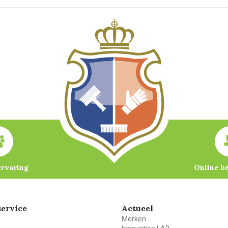
ervaring
Online b
ervice
Actueel
Merken