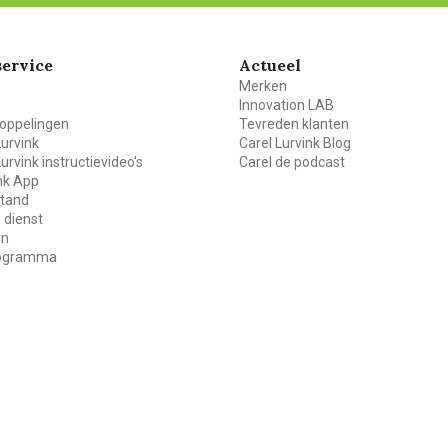
ervice
Actueel
Merken
Innovation LAB
oppelingen
Tevreden klanten
Lurvink
Carel Lurvink Blog
Lurvink instructievideo's
Carel de podcast
ink App
stand
 dienst
en
rogramma