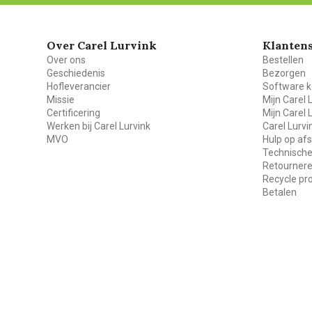
Over Carel Lurvink
Klantens
Over ons
Bestellen
Geschiedenis
Bezorgen
Hofleverancier
Software k
Missie
Mijn Carel 
Certificering
Mijn Carel 
Werken bij Carel Lurvink
Carel Lurv
MVO
Hulp op af
Technische
Retourner
Recycle p
Betalen