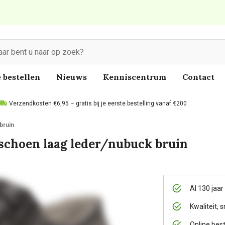
 bestellen
Nieuws
Kenniscentrum
Contact
Verzendkosten €6,95 – gratis bij je eerste bestelling vanaf €200
bruin
schoen laag leder/nubuck bruin
Al 130 jaar
Kwaliteit, s
Online bes