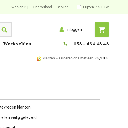
Werken Bij
Ons verhaal
Service
Prijzen inc. BTW
Inloggen
Search
Werkvelden
053 - 434 43 43
Klanten waarderen ons met een
8.8/10.0
 tevreden klanten
nel en veilig geleverd
telgemak