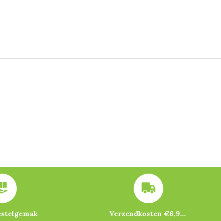
estelgemak
Verzendkosten €6,95 – gratis bij je eerste bestelling vanaf €200