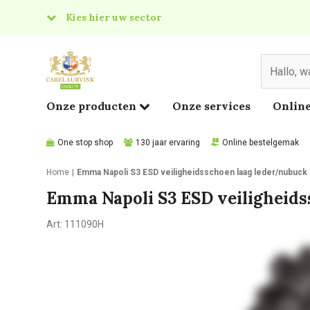
Kies hier uw sector
& Food
edical
Onze producten
Onze services
Online
One stop shop
130 jaar ervaring
Online bestelgemak
Home
Emma Napoli S3 ESD veiligheidsschoen laag leder/nubuck 
Emma Napoli S3 ESD veiligheids
Art:
111090H