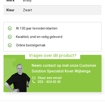
Merk
Brady
Kleur
Zwart
Al 130 jaar tevreden klanten
Kwaliteit, snel en veilig geleverd
Online bestelgemak
Vragen over dit product?
Neem contact op met onze Customer
Solution Specialist Koen Wijbenga
Stuur een email
053 - 434 43 43