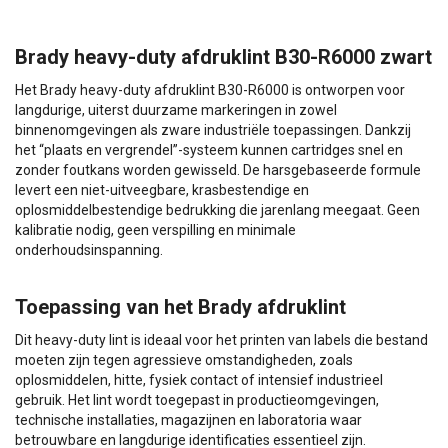
Brady heavy-duty afdruklint B30-R6000 zwart
Het Brady heavy-duty afdruklint B30-R6000 is ontworpen voor
langdurige, uiterst duurzame markeringen in zowel
binnenomgevingen als zware industriële toepassingen. Dankzij
het “plaats en vergrendel”-systeem kunnen cartridges snel en
zonder foutkans worden gewisseld. De harsgebaseerde formule
levert een niet-uitveegbare, krasbestendige en
oplosmiddelbestendige bedrukking die jarenlang meegaat. Geen
kalibratie nodig, geen verspilling en minimale
onderhoudsinspanning.
Toepassing van het Brady afdruklint
Dit heavy-duty lint is ideaal voor het printen van labels die bestand
moeten zijn tegen agressieve omstandigheden, zoals
oplosmiddelen, hitte, fysiek contact of intensief industrieel
gebruik. Het lint wordt toegepast in productieomgevingen,
technische installaties, magazijnen en laboratoria waar
betrouwbare en langdurige identificaties essentieel zijn.