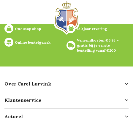
One stop shop
130 jaar ervaring
Verzendkosten €6,95 – 
Online bestelgemak
gratis bij je eerste 
bestelling vanaf €200
Over Carel Lurvink
Over ons
Klantenservice
Geschiedenis
Hofleverancier
Bestellen
Actueel
Missie
Bezorgen
Certificering
Software koppelingen
Merken