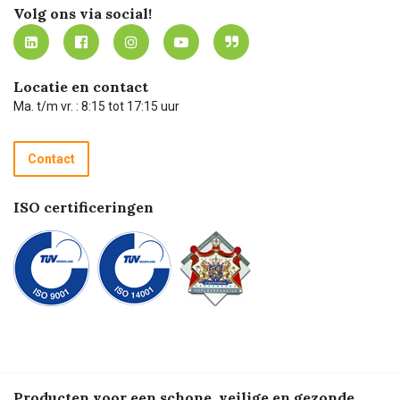
Werken bij Carel Lurvink
Mijn Carel Lurvink
Innovation LAB
Volg ons via social!
MVO
Mijn Carel Lurvink instructievideo's
Tevreden klanten
Carel Lurvink App
Carel Lurvink Blog
Hulp op afstand
Carel de podcast
Locatie en contact
Technische dienst
Ma. t/m vr. : 8:15 tot 17:15 uur
Retourneren
Recycle programma
Contact
Betalen
ISO certificeringen
Producten voor een schone, veilige en gezonde