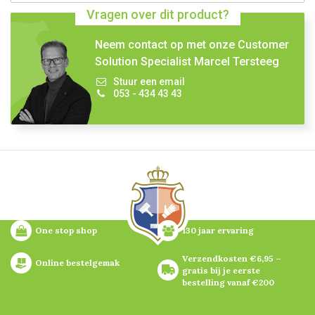
Vragen over dit product?
Neem contact op met onze Customer
Solution Specialist Marcel Tersteeg
Stuur een email
053 - 434 43 43
One stop shop
130 jaar ervaring
Verzendkosten €6,95 – 
Online bestelgemak
gratis bij je eerste 
bestelling vanaf €200