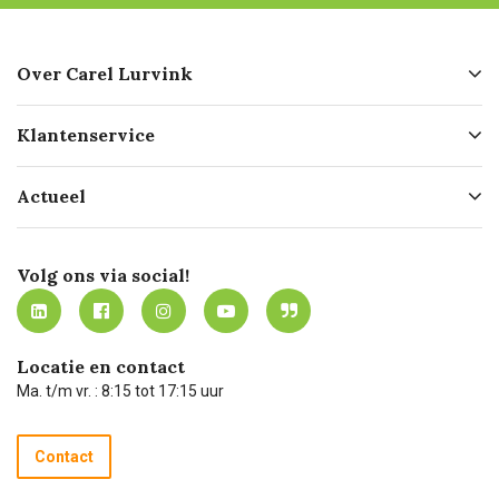
Over Carel Lurvink
Over ons
Klantenservice
Geschiedenis
Hofleverancier
Bestellen
Actueel
Missie
Bezorgen
Certificering
Software koppelingen
Merken
Werken bij Carel Lurvink
Mijn Carel Lurvink
Innovation LAB
Volg ons via social!
MVO
Mijn Carel Lurvink instructievideo's
Tevreden klanten
Carel Lurvink App
Carel Lurvink Blog
Hulp op afstand
Carel de podcast
Locatie en contact
Technische dienst
Ma. t/m vr. : 8:15 tot 17:15 uur
Retourneren
Recycle programma
Contact
Betalen