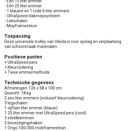
- Eén 15 liter emmer
- Eén 25 liter emmer
- 1 blauwe en 1 rode 6 liter emmers
- UltraSpeed vlakmopsysteem
- Lekschalen
- Mopframesteun
Toepassing
Deze universele trolley van Vileda is voor opslag en verplaatsing
van schoonmaak materialen.
Positieve punten
+ UltraSpeed pers
+ Kleurcodering
+ Twee emmermethode
Technische gegevens
Afmetingen: 126 x 58 x 100 cm
Gewicht: 18 kg
2 zes liter emmers (inclusief kleurcodering)
3 legschalen
1 vijftien liter emmer (blauw)
1 25 liter emmer met UltraSpeed pers (rood)
3 steelklemmen
2 bevestigingshaken
1 Origo 100/300 mobframesteun