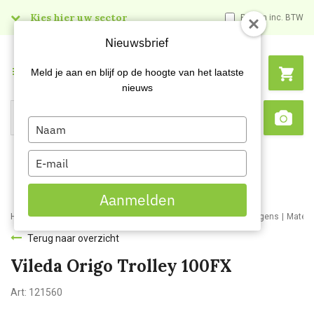
Kies hier uw sector
Prijzen inc. BTW
Nieuwsbrief
Menu
Meld je aan en blijf op de hoogte van het laatste
nieuws
Type
Search
Sca
your
name
Type
your
email
Aanmelden
Home
Webshop
Schoonmaakartikelen
Materiaal- en werkwagens
Materi
Terug naar overzicht
Vileda Origo Trolley 100FX
Art:
121560