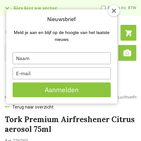
Kies hier uw sector
Prijzen inc. BTW
Nieuwsbrief
Menu
Meld je aan en blijf op de hoogte van het laatste
nieuws
Type
Search
Sca
your
name
Type
your
email
Aanmelden
Home
Webshop
Schoonmaakartikelen
Reinigingsmiddelen
Luchtverfris
Terug naar overzicht
Tork Premium Airfreshener Citrus
aerosol 75ml