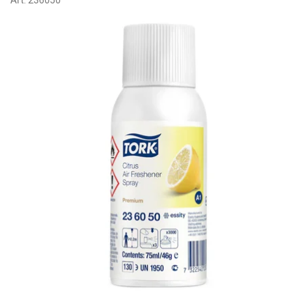
Art:
236050
O