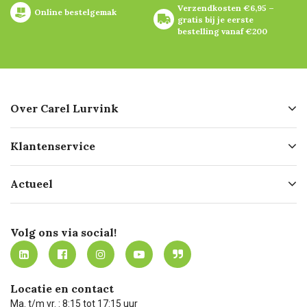
Verzendkosten €6,95 – 
Online bestelgemak
gratis bij je eerste 
bestelling vanaf €200
Over Carel Lurvink
Over ons
Klantenservice
Geschiedenis
Hofleverancier
Bestellen
Actueel
Missie
Bezorgen
Certificering
Software koppelingen
Merken
Werken bij Carel Lurvink
Mijn Carel Lurvink
Innovation LAB
Volg ons via social!
MVO
Mijn Carel Lurvink instructievideo's
Tevreden klanten
Carel Lurvink App
Carel Lurvink Blog
Hulp op afstand
Carel de podcast
Locatie en contact
Technische dienst
Ma. t/m vr. : 8:15 tot 17:15 uur