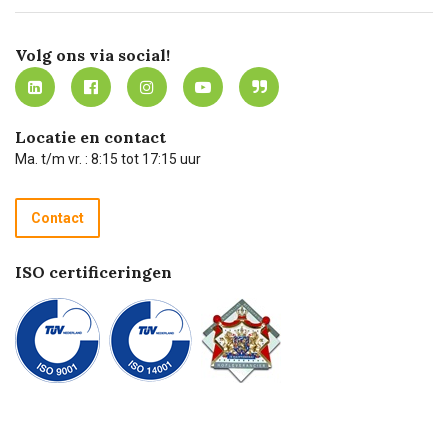
Certificering
Software koppelingen
Merken
Werken bij Carel Lurvink
Mijn Carel Lurvink
Innovation LAB
Volg ons via social!
MVO
Mijn Carel Lurvink instructievideo's
Tevreden klanten
Carel Lurvink App
Carel Lurvink Blog
Hulp op afstand
Carel de podcast
Locatie en contact
Technische dienst
Ma. t/m vr. : 8:15 tot 17:15 uur
Retourneren
Recycle programma
Contact
Betalen
ISO certificeringen