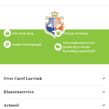
One stop shop
130 jaar ervaring
Verzendkosten €6,95 – 
Online bestelgemak
gratis bij je eerste 
bestelling vanaf €200
Over Carel Lurvink
Over ons
Klantenservice
Geschiedenis
Hofleverancier
Bestellen
Actueel
Missie
Bezorgen