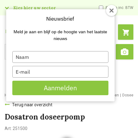
Kies hier uw sector
Prijzen inc. BTW
Nieuwsbrief
Menu
Meld je aan en blijf op de hoogte van het laatste
nieuws
Type
Search
Sca
your
name
Type
your
email
Aanmelden
Home
Webshop
Schoonmaakartikelen
Schoonmaakmaterialen
Doseers
Terug naar overzicht
Dosatron doseerpomp
Art:
251500