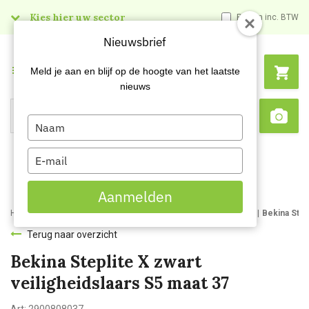
Kies hier uw sector
Prijzen inc. BTW
Nieuwsbrief
Menu
Meld je aan en blijf op de hoogte van het laatste
nieuws
Type
Search
Sca
your
name
Type
your
email
Aanmelden
Home
Webshop
Werk- en veiligheidsschoenen
Werklaarzen
Bekina Stepl
Terug naar overzicht
Bekina Steplite X zwart
veiligheidslaars S5 maat 37