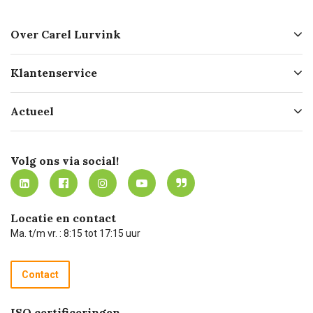
Over Carel Lurvink
Over ons
Klantenservice
Geschiedenis
Hofleverancier
Bestellen
Actueel
Missie
Bezorgen
Certificering
Software koppelingen
Merken
Werken bij Carel Lurvink
Mijn Carel Lurvink
Innovation LAB
Volg ons via social!
MVO
Mijn Carel Lurvink instructievideo's
Tevreden klanten
Carel Lurvink App
Carel Lurvink Blog
Hulp op afstand
Carel de podcast
Locatie en contact
Technische dienst
Ma. t/m vr. : 8:15 tot 17:15 uur
Retourneren
Recycle programma
Contact
Betalen
ISO certificeringen