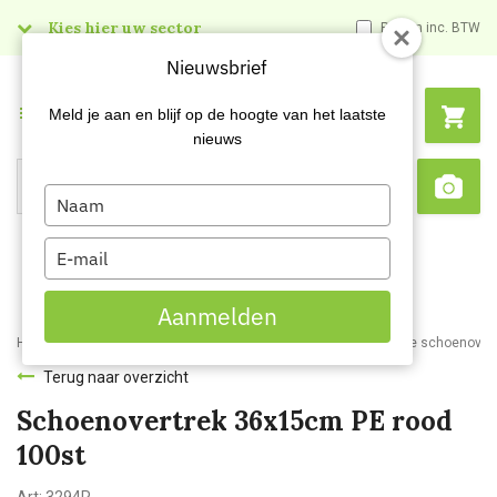
Kies hier uw sector
Prijzen inc. BTW
Nieuwsbrief
Menu
Meld je aan en blijf op de hoogte van het laatste
nieuws
Type
Search
Sca
your
name
Type
your
email
Aanmelden
Home
Webshop
Werkkleding
Disposable kleding
Disposable schoenover
Terug naar overzicht
Schoenovertrek 36x15cm PE rood
100st