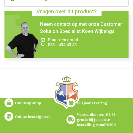
Vragen over dit product?
Neem contact op met onze Customer
Solution Specialist Koen Wijbenga
Stuur een email
053 - 434 43 43
One stop shop
130 jaar ervaring
Verzendkosten €6,95 – 
Online bestelgemak
gratis bij je eerste 
bestelling vanaf €200