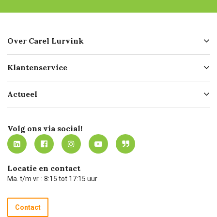
Over Carel Lurvink
Over ons
Klantenservice
Geschiedenis
Hofleverancier
Bestellen
Actueel
Missie
Bezorgen
Certificering
Software koppelingen
Merken
Werken bij Carel Lurvink
Mijn Carel Lurvink
Innovation LAB
Volg ons via social!
MVO
Mijn Carel Lurvink instructievideo's
Tevreden klanten
Carel Lurvink App
Carel Lurvink Blog
Hulp op afstand
Carel de podcast
Locatie en contact
Technische dienst
Ma. t/m vr. : 8:15 tot 17:15 uur
Retourneren
Recycle programma
Contact
Betalen