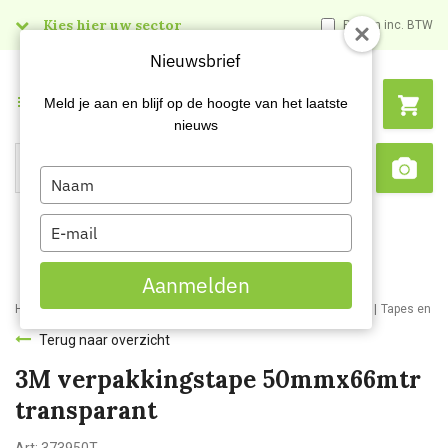
Kies hier uw sector
Prijzen inc. BTW
Nieuwsbrief
Menu
Meld je aan en blijf op de hoogte van het laatste
nieuws
Type
Search
Sca
your
name
Type
your
email
Aanmelden
Home
Webshop
Schildersartikelen
Schildersbenodigdheden
Tapes en pl
Terug naar overzicht
3M verpakkingstape 50mmx66mtr
transparant