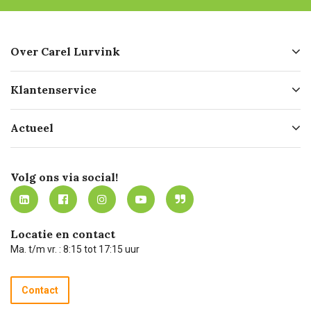
Over Carel Lurvink
Over ons
Klantenservice
Geschiedenis
Hofleverancier
Bestellen
Actueel
Missie
Bezorgen
Certificering
Software koppelingen
Merken
Werken bij Carel Lurvink
Mijn Carel Lurvink
Innovation LAB
Volg ons via social!
MVO
Mijn Carel Lurvink instructievideo's
Tevreden klanten
Carel Lurvink App
Carel Lurvink Blog
Hulp op afstand
Carel de podcast
Locatie en contact
Technische dienst
Ma. t/m vr. : 8:15 tot 17:15 uur
Retourneren
Recycle programma
Contact
Betalen