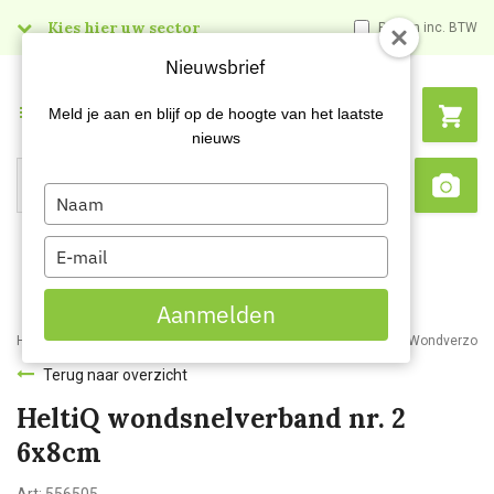
Kies hier uw sector
Prijzen inc. BTW
Nieuwsbrief
Menu
Meld je aan en blijf op de hoogte van het laatste
nieuws
Type
Search
Sca
your
name
Type
your
email
Aanmelden
Home
Webshop
Veiligheidsartikelen
Bedrijfshulpverlening
Wondverzorgi
Terug naar overzicht
HeltiQ wondsnelverband nr. 2
6x8cm