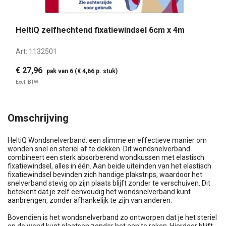
HeltiQ zelfhechtend fixatiewindsel 6cm x 4m
Art:
1132501
€ 27,96
pak van 6 (€ 4,66 p. stuk)
Excl. BTW
Omschrijving
HeltiQ Wondsnelverband: een slimme en effectieve manier om
wonden snel en steriel af te dekken. Dit wondsnelverband
combineert een sterk absorberend wondkussen met elastisch
fixatiewindsel, alles in één. Aan beide uiteinden van het elastisch
fixatiewindsel bevinden zich handige plakstrips, waardoor het
snelverband stevig op zijn plaats blijft zonder te verschuiven. Dit
betekent dat je zelf eenvoudig het wondsnelverband kunt
aanbrengen, zonder afhankelijk te zijn van anderen.
Bovendien is het wondsnelverband zo ontworpen dat je het steriel
op de wond kunt plaatsen zonder het aan te raken. Hierdoor blijft