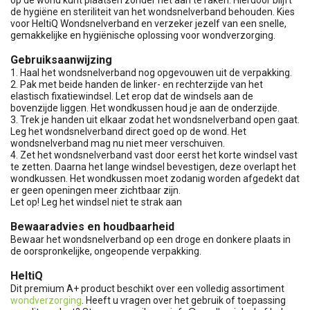
de hygiëne en steriliteit van het wondsnelverband behouden. Kies
voor HeltiQ Wondsnelverband en verzeker jezelf van een snelle,
gemakkelijke en hygiënische oplossing voor wondverzorging.
Gebruiksaanwijzing
1. Haal het wondsnelverband nog opgevouwen uit de verpakking.
2. Pak met beide handen de linker- en rechterzijde van het
elastisch fixatiewindsel. Let erop dat de windsels aan de
bovenzijde liggen. Het wondkussen houd je aan de onderzijde.
3. Trek je handen uit elkaar zodat het wondsnelverband open gaat.
Leg het wondsnelverband direct goed op de wond. Het
wondsnelverband mag nu niet meer verschuiven.
4. Zet het wondsnelverband vast door eerst het korte windsel vast
te zetten. Daarna het lange windsel bevestigen, deze overlapt het
wondkussen. Het wondkussen moet zodanig worden afgedekt dat
er geen openingen meer zichtbaar zijn.
Let op! Leg het windsel niet te strak aan
Bewaaradvies en houdbaarheid
Bewaar het wondsnelverband op een droge en donkere plaats in
de oorspronkelijke, ongeopende verpakking.
HeltiQ
Dit premium A+ product beschikt over een volledig assortiment
wondverzorging
. Heeft u vragen over het gebruik of toepassing