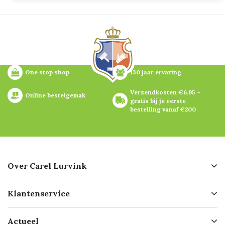
One stop shop
130 jaar ervaring
Verzendkosten €6,95 – 
Online bestelgemak
gratis bij je eerste 
bestelling vanaf €200
Over Carel Lurvink
Over ons
Klantenservice
Geschiedenis
Hofleverancier
Bestellen
Actueel
Missie