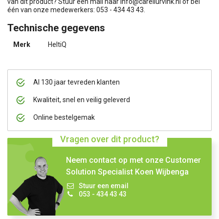
van dit product? Stuur een mail naar
info@carellurvink.nl
of bel
één van onze medewerkers: 053 - 434 43 43.
Technische gegevens
Merk
HeltiQ
Al 130 jaar tevreden klanten
Kwaliteit, snel en veilig geleverd
Online bestelgemak
Vragen over dit product?
Neem contact op met onze Customer
Solution Specialist Koen Wijbenga
Stuur een email
053 - 434 43 43