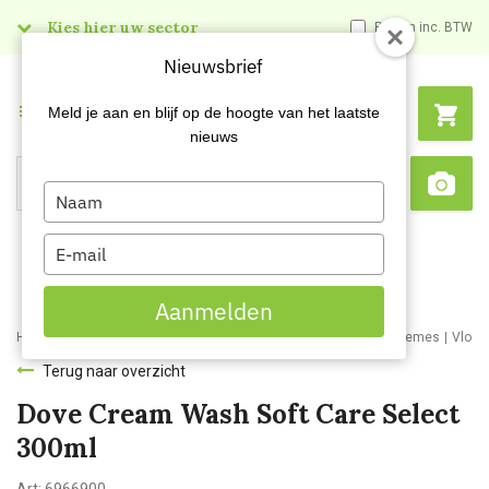
Kies hier uw sector
Prijzen inc. BTW
Nieuwsbrief
Menu
Meld je aan en blijf op de hoogte van het laatste
nieuws
Type
Search
Sca
your
name
Type
your
email
Aanmelden
Home
Webshop
Schoonmaakartikelen
Handzepen en huidcremes
Vloei
Terug naar overzicht
Dove Cream Wash Soft Care Select
300ml