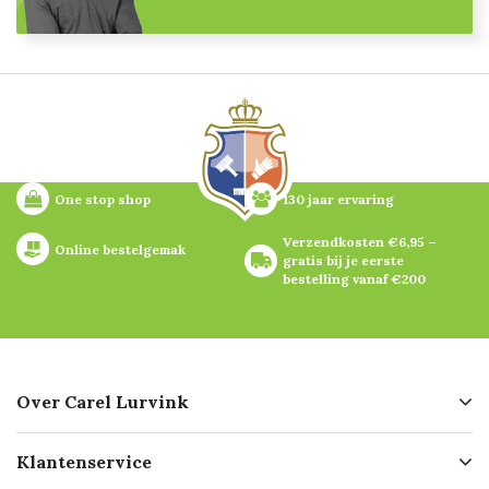
One stop shop
130 jaar ervaring
Verzendkosten €6,95 – 
Online bestelgemak
gratis bij je eerste 
bestelling vanaf €200
Over Carel Lurvink
Over ons
Klantenservice
Geschiedenis