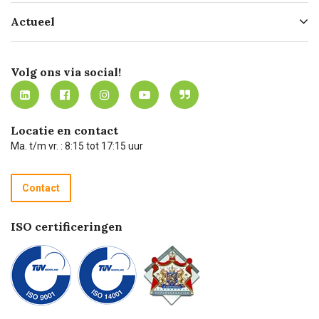
Hofleverancier
Bestellen
Actueel
Missie
Bezorgen
Certificering
Software koppelingen
Merken
Werken bij Carel Lurvink
Mijn Carel Lurvink
Innovation LAB
Volg ons via social!
MVO
Mijn Carel Lurvink instructievideo's
Tevreden klanten
Carel Lurvink App
Carel Lurvink Blog
Hulp op afstand
Carel de podcast
Locatie en contact
Technische dienst
Ma. t/m vr. : 8:15 tot 17:15 uur
Retourneren
Recycle programma
Contact
Betalen
ISO certificeringen