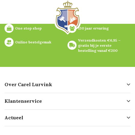
One stop shop
130 jaar ervaring
Verzendkosten €6,95 – 
Online bestelgemak
gratis bij je eerste 
bestelling vanaf €200
Over Carel Lurvink
Over ons
Klantenservice
Geschiedenis
Hofleverancier
Bestellen
Actueel
Missie
Bezorgen
Certificering
Software koppelingen
Merken