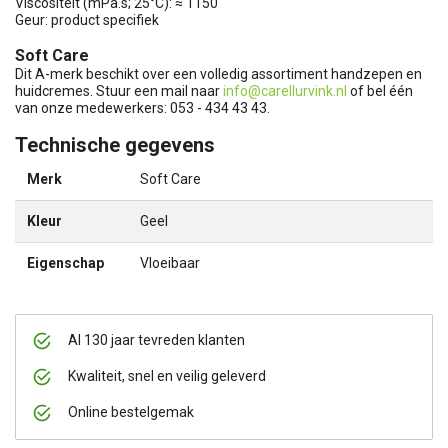
Viscositeit (mPa.s; 25°C): ≈ 1150
Geur: product specifiek
Soft Care
Dit A-merk beschikt over een volledig assortiment handzepen en
huidcremes. Stuur een mail naar
info@carellurvink.nl
of bel één
van onze medewerkers: 053 - 434 43 43.
Technische gegevens
Merk
Soft Care
Kleur
Geel
Eigenschap
Vloeibaar
Al 130 jaar tevreden klanten
Kwaliteit, snel en veilig geleverd
Online bestelgemak