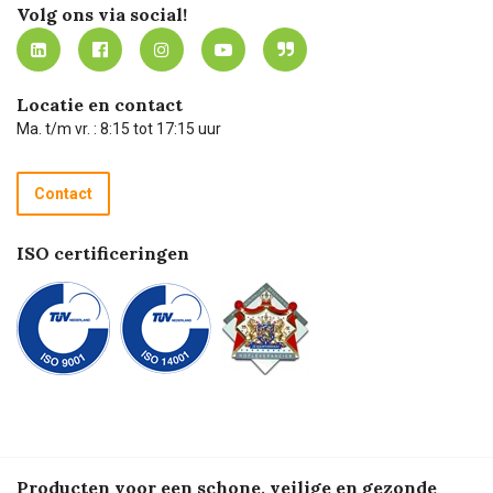
Werken bij Carel Lurvink
Mijn Carel Lurvink
Innovation LAB
Volg ons via social!
MVO
Mijn Carel Lurvink instructievideo's
Tevreden klanten
Carel Lurvink App
Carel Lurvink Blog
Hulp op afstand
Carel de podcast
Locatie en contact
Technische dienst
Ma. t/m vr. : 8:15 tot 17:15 uur
Retourneren
Recycle programma
Contact
Betalen
ISO certificeringen
Producten voor een schone, veilige en gezonde