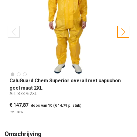
prev
nex
CaluGuard Chem Superior overall met capuchon
geel maat 2XL
Art:
873762XL
€ 147,87
doos van 10 (€ 14,79 p. stuk)
Excl. BTW
Omschrijving