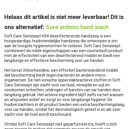
Helaas dit artikel is niet meer leverbaar! Dit is
ons alternatief:
Sure antimic hand wash
Soft Care Sensisept H34 desinfecterende handzeep is een
hoogwaardige, huidvriendelijke handzeep die ontworpen is om
aan de hoogste hygiënenormen te voldoen. Soft Care Sensisept
combineert de milde eigenschappen van een cosmetisch product
met de effectiviteit van een desinfecterend middel en biedt een
langdurige en effectieve bescherming voor uw handen.
Het bevat chloorhexidine, een effectief bacteriedodend middel
dat bescherming biedt tegen bacteriën en andere micro-
organismen. De niet-ionische oppervlakteactieve stoffen in Soft
Care Sensisept zijn zacht voor uw huid, verwijderen vuil en
voorkomen ontvetten, uitdrogen of barsten van uw handen door
langdurig gebruik. Het actieve ingrediënt blijft zelfs na het wassen
en afspoelen actief en zorgt zo voor langdurige hygiëne. De
huidverzachters in dit product bieden een extra beschermingslaag
voor uw handen, omdat het dermatologisch getest is en als zeer
zacht voor de huid wordt beschouwd.
Omdat Soft Care Sensisept niet geparfumeerd is, hoeft u zich
geen zorgen te maken dat sommige geuren de smaak van