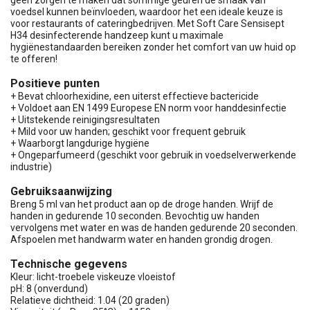
voedsel kunnen beïnvloeden, waardoor het een ideale keuze is
voor restaurants of cateringbedrijven. Met Soft Care Sensisept
H34 desinfecterende handzeep kunt u maximale
hygiënestandaarden bereiken zonder het comfort van uw huid op
te offeren!
Positieve punten
+ Bevat chloorhexidine, een uiterst effectieve bactericide
+ Voldoet aan EN 1499 Europese EN norm voor handdesinfectie
+ Uitstekende reinigingsresultaten
+ Mild voor uw handen; geschikt voor frequent gebruik
+ Waarborgt langdurige hygiëne
+ Ongeparfumeerd (geschikt voor gebruik in voedselverwerkende
industrie)
Gebruiksaanwijzing
Breng 5 ml van het product aan op de droge handen. Wrijf de
handen in gedurende 10 seconden. Bevochtig uw handen
vervolgens met water en was de handen gedurende 20 seconden.
Afspoelen met handwarm water en handen grondig drogen.
Technische gegevens
Kleur: licht-troebele viskeuze vloeistof
pH: 8 (onverdund)
Relatieve dichtheid: 1.04 (20 graden)