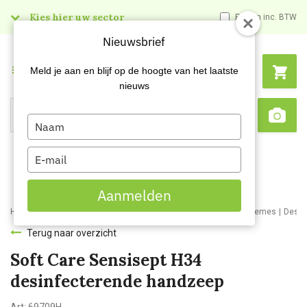
Kies hier uw sector
Prijzen inc. BTW
Nieuwsbrief
Menu
Meld je aan en blijf op de hoogte van het laatste
nieuws
Type
Search
Sca
your
name
Type
your
email
Aanmelden
Home
Webshop
Schoonmaakartikelen
Handzepen en huidcremes
Desin
Terug naar overzicht
Soft Care Sensisept H34
desinfecterende handzeep