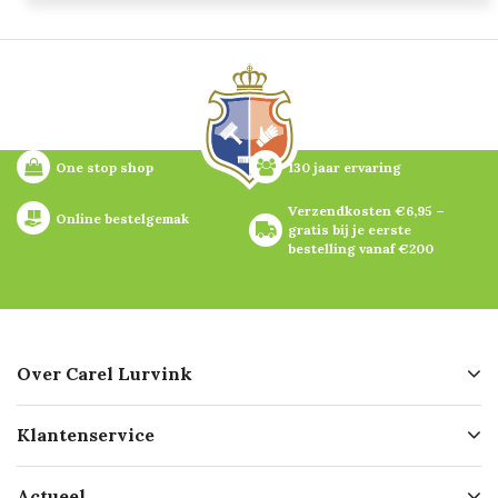
One stop shop
130 jaar ervaring
Verzendkosten €6,95 – 
Online bestelgemak
gratis bij je eerste 
bestelling vanaf €200
Over Carel Lurvink
Over ons
Klantenservice
Geschiedenis
Hofleverancier
Bestellen
Actueel