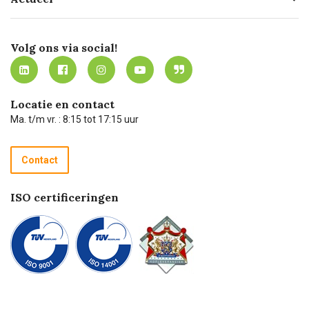
Missie
Bezorgen
Certificering
Software koppelingen
Merken
Werken bij Carel Lurvink
Mijn Carel Lurvink
Innovation LAB
Volg ons via social!
MVO
Mijn Carel Lurvink instructievideo's
Tevreden klanten
Carel Lurvink App
Carel Lurvink Blog
Hulp op afstand
Carel de podcast
Locatie en contact
Technische dienst
Ma. t/m vr. : 8:15 tot 17:15 uur
Retourneren
Recycle programma
Contact
Betalen
ISO certificeringen