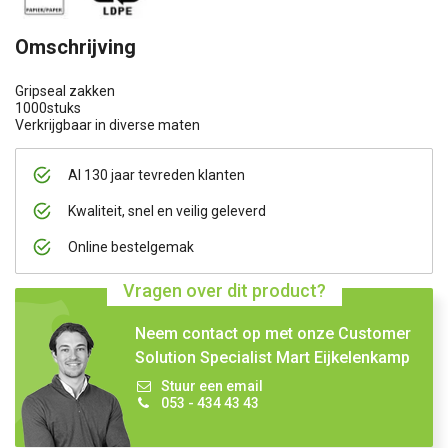
Omschrijving
Gripseal zakken
1000stuks
Verkrijgbaar in diverse maten
Al 130 jaar tevreden klanten
Kwaliteit, snel en veilig geleverd
Online bestelgemak
Vragen over dit product?
Neem contact op met onze Customer
Solution Specialist Mart Eijkelenkamp
Stuur een email
053 - 434 43 43