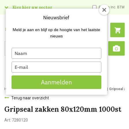
Kies hier uw sector
Prijzen inc. BTW
Nieuwsbrief
Menu
Meld je aan en blijf op de hoogte van het laatste
nieuws
Type
Search
Sca
your
name
Type
your
email
Aanmelden
Home
Webshop
Verpakkingsmaterialen
Verpakkingszakken
Gripseal za
Terug naar overzicht
Gripseal zakken 80x120mm 1000st
Art:
7280120