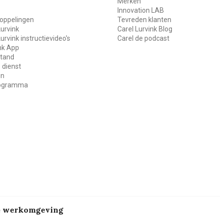
Merken
Innovation LAB
oppelingen
Tevreden klanten
Lurvink
Carel Lurvink Blog
Lurvink instructievideo's
Carel de podcast
ink App
stand
 dienst
en
rogramma
de werkomgeving