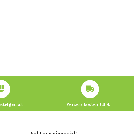
estelgemak
Verzendkosten €6,95 – gratis bij je eerste bestelling vanaf €200
Volg ons via social!