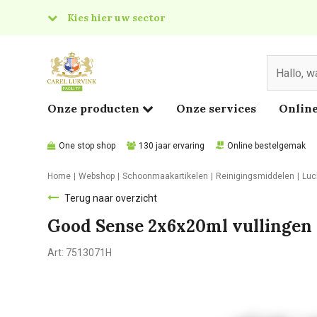
Kies hier uw sector
& Food
edical
Onze producten
Onze services
Online
One stop shop
130 jaar ervaring
Online bestelgemak
Home
Webshop
Schoonmaakartikelen
Reinigingsmiddelen
Luc
Terug naar overzicht
Good Sense 2x6x20ml vullingen
Art:
7513071H