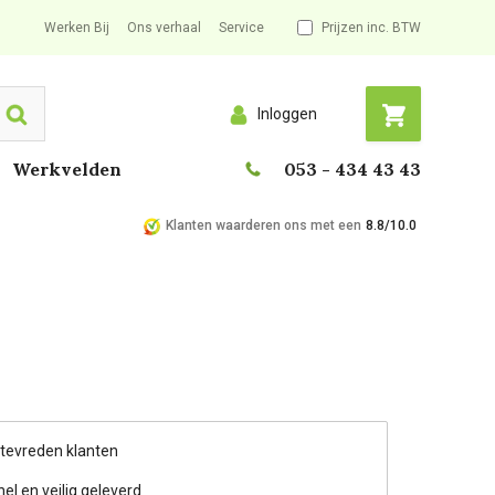
Werken Bij
Ons verhaal
Service
Prijzen inc. BTW
Inloggen
Search
Werkvelden
053 - 434 43 43
Klanten waarderen ons met een
8.8/10.0
 tevreden klanten
nel en veilig geleverd