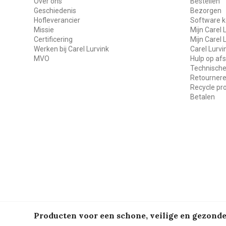
Over ons
Bestellen
Geschiedenis
Bezorgen
Hofleverancier
Software k
Missie
Mijn Carel 
Certificering
Mijn Carel 
Werken bij Carel Lurvink
Carel Lurv
MVO
Hulp op af
Technische
Retourner
Recycle p
Betalen
Producten voor een schone, veilige en gezon