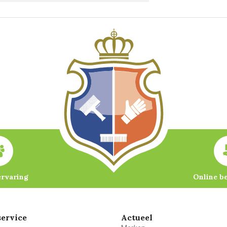
ervaring
Online b
ervice
Actueel