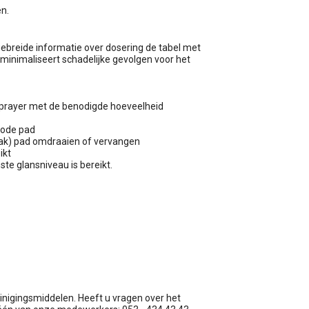
en.
gebreide informatie over dosering de tabel met
minimaliseert schadelijke gevolgen voor het
sprayer met de benodigde hoeveelheid
rode pad
rvlak) pad omdraaien of vervangen
ikt
te glansniveau is bereikt.
einigingsmiddelen. Heeft u vragen over het