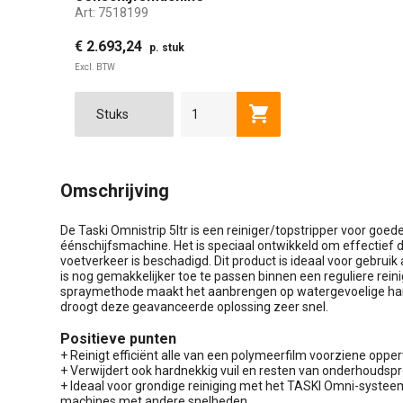
Art:
7518199
€ 2.693,24
p. stuk
Excl. BTW
Toevoegen aan winkel
Omschrijving
De Taski Omnistrip 5ltr is een reiniger/topstripper voor goed
éénschijfsmachine. Het is speciaal ontwikkeld om effectief 
voetverkeer is beschadigd. Dit product is ideaal voor gebru
is nog gemakkelijker toe te passen binnen een reguliere re
spraymethode maakt het aanbrengen op watergevoelige har
droogt deze geavanceerde oplossing zeer snel.
Positieve punten
+ Reinigt efficiënt alle van een polymeerfilm voorziene oppe
+ Verwijdert ook hardnekkig vuil en resten van onderhoudsp
+ Ideaal voor grondige reiniging met het TASKI Omni-systee
machines met andere snelheden