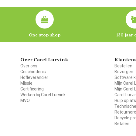
One stop shop
130 jaar 
Over Carel Lurvink
Klantens
Over ons
Bestellen
Geschiedenis
Bezorgen
Hofleverancier
Software k
Missie
Mijn Carel 
Certificering
Mijn Carel 
Werken bij Carel Lurvink
Carel Lurv
MVO
Hulp op af
Technische
Retourner
Recycle p
Betalen