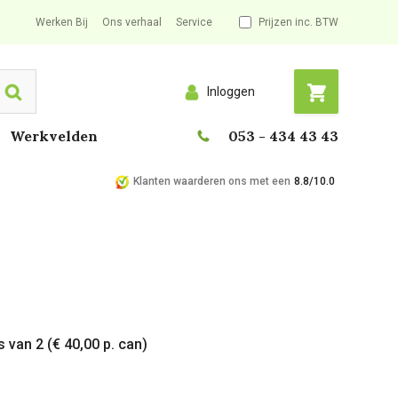
Werken Bij
Ons verhaal
Service
Prijzen inc. BTW
Inloggen
Search
Werkvelden
053 - 434 43 43
Klanten waarderen ons met een
8.8/10.0
 van 2 (€ 40,00 p. can)