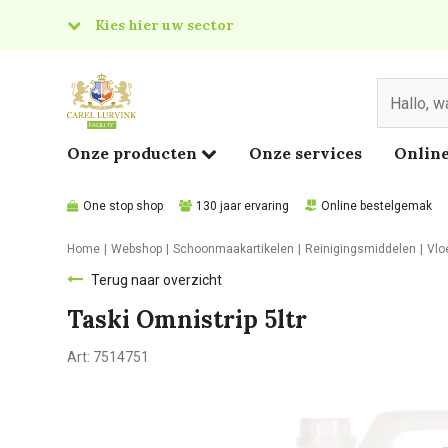
Kies hier uw sector
& Food
edical
Onze producten
Onze services
Online
One stop shop
130 jaar ervaring
Online bestelgemak
Home
Webshop
Schoonmaakartikelen
Reinigingsmiddelen
Vlo
Terug naar overzicht
Taski Omnistrip 5ltr
Art:
7514751