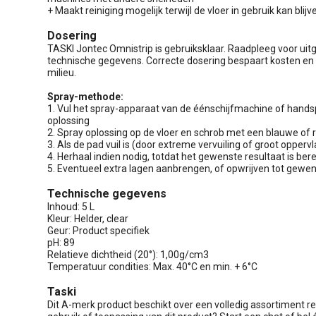
+ Maakt reiniging mogelijk terwijl de vloer in gebruik kan blijv
Dosering
TASKI Jontec Omnistrip is gebruiksklaar. Raadpleeg voor uit
technische gegevens. Correcte dosering bespaart kosten en 
milieu.
Spray-methode:
1. Vul het spray-apparaat van de éénschijfmachine of hand
oplossing
2. Spray oplossing op de vloer en schrob met een blauwe of 
3. Als de pad vuil is (door extreme vervuiling of groot oppe
4. Herhaal indien nodig, totdat het gewenste resultaat is bere
5. Eventueel extra lagen aanbrengen, of opwrijven tot gewens
Technische gegevens
Inhoud: 5 L
Kleur: Helder, clear
Geur: Product specifiek
pH: 89
Relatieve dichtheid (20°): 1,00g/cm3
Temperatuur condities: Max. 40°C en min. + 6°C
Taski
Dit A-merk product beschikt over een volledig assortiment r