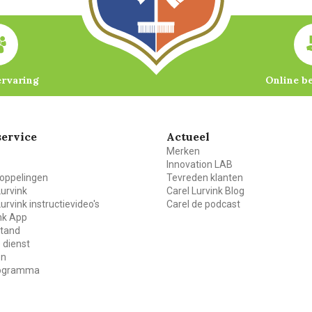
ervaring
Online b
ervice
Actueel
Merken
Innovation LAB
oppelingen
Tevreden klanten
Lurvink
Carel Lurvink Blog
Lurvink instructievideo's
Carel de podcast
ink App
stand
 dienst
en
rogramma