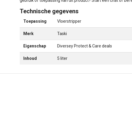
gebruik of toepassing van dit product? Start een chat of be
Technische gegevens
Toepassing
Vloerstripper
Merk
Taski
Eigenschap
Diversey Protect & Care deals
Inhoud
5 liter