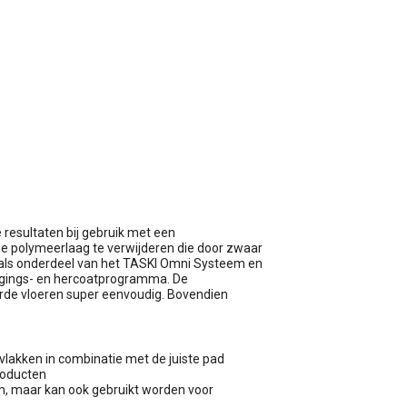
wagen
e resultaten bij gebruik met een
de polymeerlaag te verwijderen die door zwaar
ik als onderdeel van het TASKI Omni Systeem en
inigings- en hercoatprogramma. De
de vloeren super eenvoudig. Bovendien
rvlakken in combinatie met de juiste pad
roducten
m, maar kan ook gebruikt worden voor