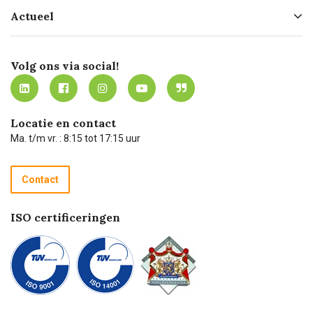
Hofleverancier
Bestellen
Actueel
Missie
Bezorgen
Certificering
Software koppelingen
Merken
Werken bij Carel Lurvink
Mijn Carel Lurvink
Innovation LAB
Volg ons via social!
MVO
Mijn Carel Lurvink instructievideo's
Tevreden klanten
Carel Lurvink App
Carel Lurvink Blog
Hulp op afstand
Carel de podcast
Locatie en contact
Technische dienst
Ma. t/m vr. : 8:15 tot 17:15 uur
Retourneren
Recycle programma
Contact
Betalen
ISO certificeringen