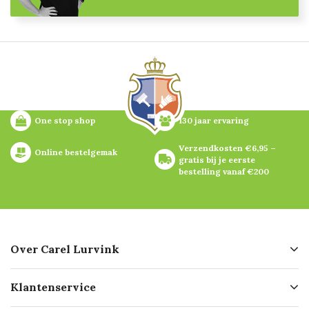
One stop shop
130 jaar ervaring
Verzendkosten €6,95 – 
Online bestelgemak
gratis bij je eerste 
bestelling vanaf €200
Over Carel Lurvink
Over ons
Klantenservice
Geschiedenis