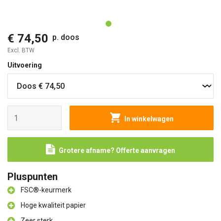
O
€ 74,50
p. doos
Excl. BTW
Uitvoering
In winkelwagen
Grotere afname? Offerte aanvragen
Pluspunten
FSC®-keurmerk
Hoge kwaliteit papier
Zeer sterk