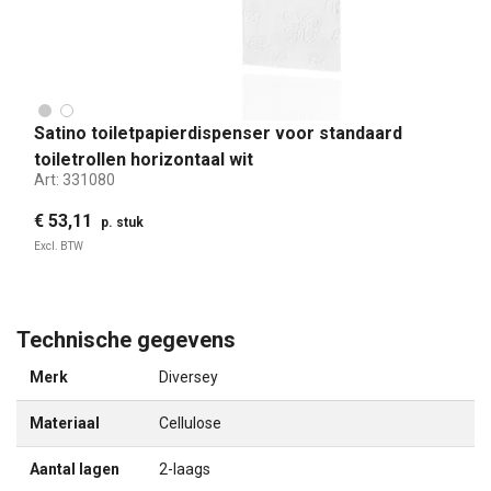
Satino toiletpapierdispenser voor standaard
toiletrollen horizontaal wit
Art:
331080
€ 53,11
p. stuk
Excl. BTW
Technische gegevens
Merk
Diversey
Materiaal
Cellulose
Aantal lagen
2-laags