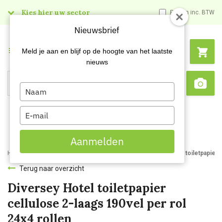
Kies hier uw sector
Prijzen inc. BTW
Nieuwsbrief
Menu
Meld je aan en blijf op de hoogte van het laatste
nieuws
Type
Search
Sca
your
name
Type
your
email
Aanmelden
Home
Webshop
Hygienepapier
Toiletpapier
Diversey Hotel toiletpapier 
Terug naar overzicht
Diversey Hotel toiletpapier
cellulose 2-laags 190vel per rol
24x4 rollen