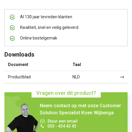
Al 130 jaar tevreden klanten
Kwaliteit, snel en veilig geleverd
Online bestelgemak
Downloads
Document
Taal
Productblad
NLD
Vragen over dit product?
Neem contact op met onze Customer
Solution Specialist Koen Wijbenga
Stuur een email
053 - 434 43 43