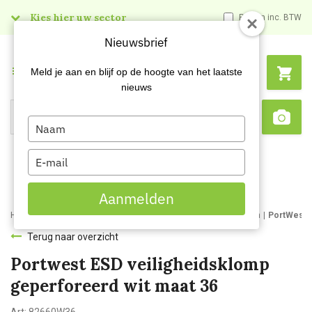
Kies hier uw sector
Prijzen inc. BTW
Nieuwsbrief
Menu
Meld je aan en blijf op de hoogte van het laatste
nieuws
Type
Search
Sca
your
name
Type
your
email
Aanmelden
Home
Webshop
Werk- en veiligheidsschoenen
Werkklompen
PortWest 
Terug naar overzicht
Portwest ESD veiligheidsklomp
geperforeerd wit maat 36