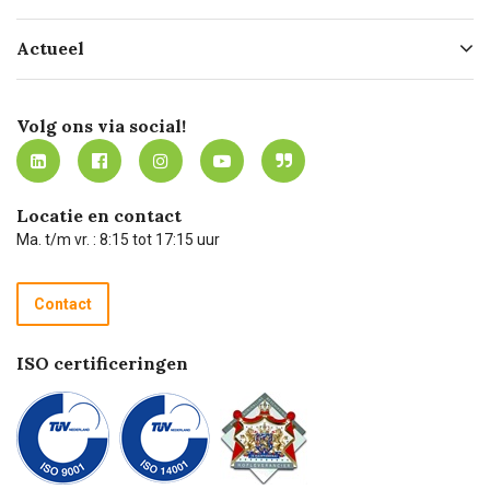
Hofleverancier
Bestellen
Actueel
Missie
Bezorgen
Certificering
Software koppelingen
Merken
Werken bij Carel Lurvink
Mijn Carel Lurvink
Innovation LAB
Volg ons via social!
MVO
Mijn Carel Lurvink instructievideo's
Tevreden klanten
Carel Lurvink App
Carel Lurvink Blog
Hulp op afstand
Carel de podcast
Locatie en contact
Technische dienst
Ma. t/m vr. : 8:15 tot 17:15 uur
Retourneren
Recycle programma
Contact
Betalen
ISO certificeringen