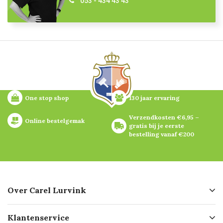
053 - 434 43 43
One stop shop
130 jaar ervaring
Verzendkosten €6,95 – 
Online bestelgemak
gratis bij je eerste 
bestelling vanaf €200
Over Carel Lurvink
Over ons
Klantenservice
Geschiedenis