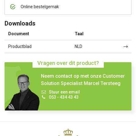
Online bestelgemak
Downloads
Document
Taal
Productblad
NLD
Vragen over dit product?
Neem contact op met onze Customer
Solution Specialist Marcel Tersteeg
Stuur een email
053 - 434 43 43