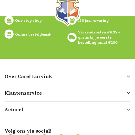
One stop shop
130 jaar ervaring
Verzendkosten €6,95 – 
Online bestelgemak
gratis bij je eerste 
bestelling vanaf €200
Over Carel Lurvink
Over ons
Klantenservice
Geschiedenis
Hofleverancier
Bestellen
Actueel
Missie
Bezorgen
Certificering
Software koppelingen
Merken
Werken bij Carel Lurvink
Mijn Carel Lurvink
Innovation LAB
Volg ons via social!