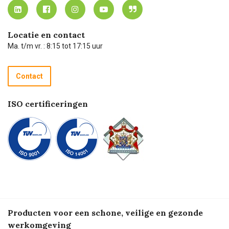
MVO
Mijn Carel Lurvink instructievideo's
Tevreden klanten
Carel Lurvink App
Carel Lurvink Blog
Hulp op afstand
Carel de podcast
Locatie en contact
Technische dienst
Ma. t/m vr. : 8:15 tot 17:15 uur
Retourneren
Recycle programma
Contact
Betalen
ISO certificeringen
Producten voor een schone, veilige en gezonde
werkomgeving