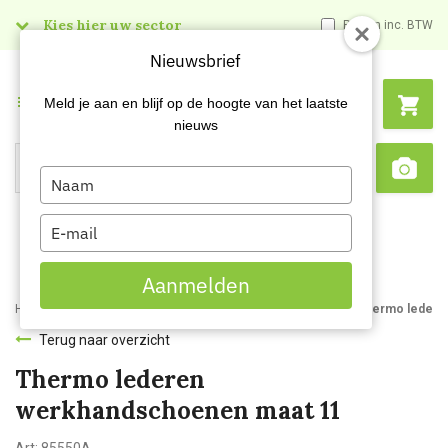
Kies hier uw sector
Prijzen inc. BTW
Nieuwsbrief
Menu
Meld je aan en blijf op de hoogte van het laatste
nieuws
Type
Search
Sca
your
name
Type
your
email
Aanmelden
Home
Webshop
Handbescherming
Werkhandschoenen
Thermo ledere
Terug naar overzicht
Thermo lederen
werkhandschoenen maat 11