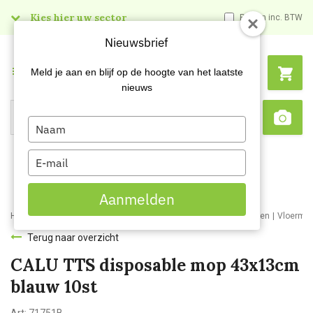
Kies hier uw sector
Prijzen inc. BTW
Nieuwsbrief
Menu
Meld je aan en blijf op de hoogte van het laatste
nieuws
Type
Search
Sca
your
name
Type
your
email
Aanmelden
Home
Webshop
Schoonmaakartikelen
Schoonmaakmaterialen
Vloermo
Terug naar overzicht
CALU TTS disposable mop 43x13cm
blauw 10st