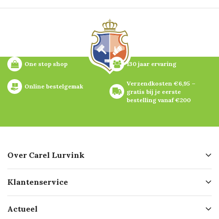
One stop shop
130 jaar ervaring
Verzendkosten €6,95 – 
Online bestelgemak
gratis bij je eerste 
bestelling vanaf €200
Over Carel Lurvink
Over ons
Klantenservice
Geschiedenis
Hofleverancier
Bestellen
Actueel
Missie
Bezorgen