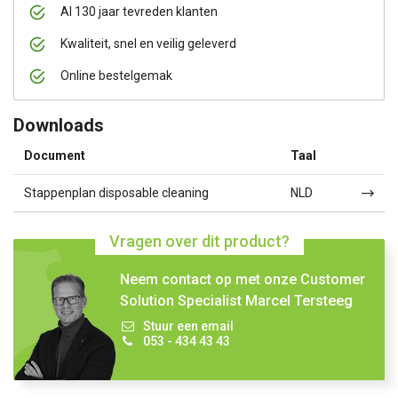
Al 130 jaar tevreden klanten
Kwaliteit, snel en veilig geleverd
Online bestelgemak
Downloads
Document
Taal
Stappenplan disposable cleaning
NLD
Vragen over dit product?
Neem contact op met onze Customer
Solution Specialist Marcel Tersteeg
Stuur een email
053 - 434 43 43