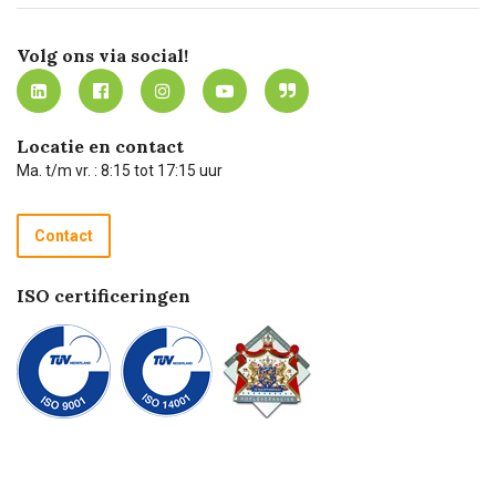
Certificering
Software koppelingen
Merken
Werken bij Carel Lurvink
Mijn Carel Lurvink
Innovation LAB
Volg ons via social!
MVO
Mijn Carel Lurvink instructievideo's
Tevreden klanten
Carel Lurvink App
Carel Lurvink Blog
Hulp op afstand
Carel de podcast
Locatie en contact
Technische dienst
Ma. t/m vr. : 8:15 tot 17:15 uur
Retourneren
Recycle programma
Contact
Betalen
ISO certificeringen