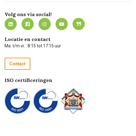
Certificering
Software koppelingen
Merken
Werken bij Carel Lurvink
Mijn Carel Lurvink
Innovation LAB
Volg ons via social!
MVO
Mijn Carel Lurvink instructievideo's
Tevreden klanten
Carel Lurvink App
Carel Lurvink Blog
Hulp op afstand
Carel de podcast
Locatie en contact
Technische dienst
Ma. t/m vr. : 8:15 tot 17:15 uur
Retourneren
Recycle programma
Contact
Betalen
ISO certificeringen