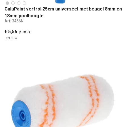
CaluPaint verfrol 25cm universeel met beugel 8mm en
18mm poolhoogte
Art:
3466N
€ 5,56
p. stuk
Excl. BTW