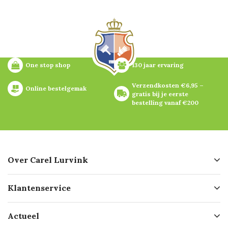
One stop shop
130 jaar ervaring
Verzendkosten €6,95 – 
Online bestelgemak
gratis bij je eerste 
bestelling vanaf €200
Over Carel Lurvink
Over ons
Klantenservice
Geschiedenis
Hofleverancier
Bestellen
Actueel
Missie
Bezorgen