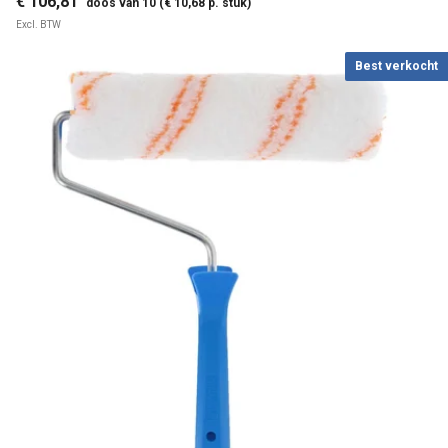
€ 106,81
doos van 10 (€ 10,68 p. stuk)
Excl. BTW
Best verkocht