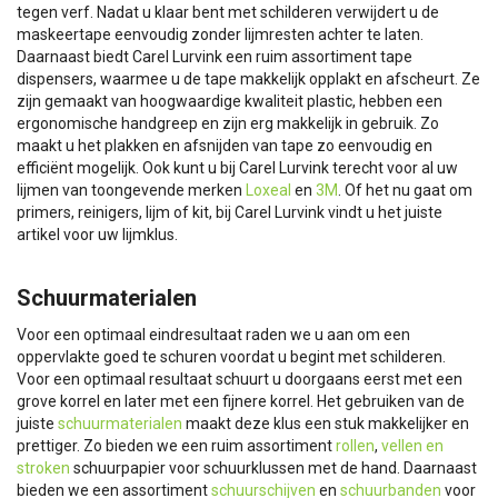
tegen verf. Nadat u klaar bent met schilderen verwijdert u de
maskeertape eenvoudig zonder lijmresten achter te laten.
Daarnaast biedt Carel Lurvink een ruim assortiment tape
dispensers, waarmee u de tape makkelijk opplakt en afscheurt. Ze
zijn gemaakt van hoogwaardige kwaliteit plastic, hebben een
ergonomische handgreep en zijn erg makkelijk in gebruik. Zo
maakt u het plakken en afsnijden van tape zo eenvoudig en
efficiënt mogelijk. Ook kunt u bij Carel Lurvink terecht voor al uw
lijmen van toongevende merken
Loxeal
en
3M
. Of het nu gaat om
primers, reinigers, lijm of kit, bij Carel Lurvink vindt u het juiste
artikel voor uw lijmklus.
Schuurmaterialen
Voor een optimaal eindresultaat raden we u aan om een
oppervlakte goed te schuren voordat u begint met schilderen.
Voor een optimaal resultaat schuurt u doorgaans eerst met een
grove korrel en later met een fijnere korrel. Het gebruiken van de
juiste
schuurmaterialen
maakt deze klus een stuk makkelijker en
prettiger. Zo bieden we een ruim assortiment
rollen
,
vellen en
stroken
schuurpapier voor schuurklussen met de hand. Daarnaast
bieden we een assortiment
schuurschijven
en
schuurbanden
voor