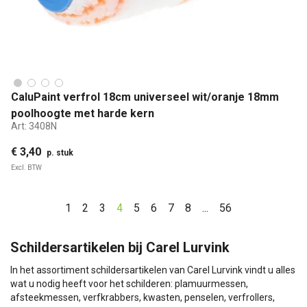
CaluPaint verfrol 18cm universeel wit/oranje 18mm
poolhoogte met harde kern
Art:
3408N
€ 3,40
p. stuk
Excl. BTW
1
2
3
4
5
6
7
8
...
56
Schildersartikelen bij Carel Lurvink
In het assortiment schildersartikelen van Carel Lurvink vindt u alles
wat u nodig heeft voor het schilderen: plamuurmessen,
afsteekmessen, verfkrabbers, kwasten, penselen, verfrollers,