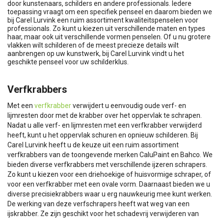
door kunstenaars, schilders en andere professionals. Iedere
toepassing vraagt om een specifiek penseel en daarom bieden we
bij Carel Lurvink een ruim assortiment kwaliteitspenselen voor
professionals. Zo kunt u kiezen uit verschillende maten en types
haar, maar ook uit verschillende vormen penselen. Of u nu grotere
vlakken wilt schilderen of de meest precieze details wilt
aanbrengen op uw kunstwerk, bij Carel Lurvink vindt u het
geschikte penseel voor uw schilderklus.
Verfkrabbers
Met een
verfkrabber
verwijdert u eenvoudig oude verf- en
lijmresten door met de krabber over het oppervlak te schrapen.
Nadat u alle verf- en lijmresten met een verfkrabber verwijderd
heeft, kunt u het oppervlak schuren en opnieuw schilderen. Bij
Carel Lurvink heeft u de keuze uit een ruim assortiment
verfkrabbers van de toongevende merken CaluPaint en Bahco. We
bieden diverse verfkrabbers met verschillende ijzeren schrapers.
Zo kunt u kiezen voor een driehoekige of huisvormige schraper, of
voor een verfkrabber met een ovale vorm. Daarnaast bieden we u
diverse precisiekrabbers waar u erg nauwkeurig mee kunt werken.
De werking van deze verfschrapers heeft wat weg van een
ijskrabber. Ze zijn geschikt voor het schadevrij verwijderen van