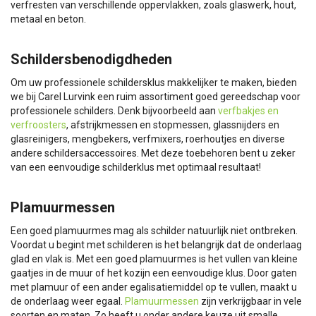
verfresten van verschillende oppervlakken, zoals glaswerk, hout,
metaal en beton.
Schildersbenodigdheden
Om uw professionele schildersklus makkelijker te maken, bieden
we bij Carel Lurvink een ruim assortiment goed gereedschap voor
professionele schilders. Denk bijvoorbeeld aan
verfbakjes en
verfroosters
, afstrijkmessen en stopmessen, glassnijders en
glasreinigers, mengbekers, verfmixers, roerhoutjes en diverse
andere schildersaccessoires. Met deze toebehoren bent u zeker
van een eenvoudige schilderklus met optimaal resultaat!
Plamuurmessen
Een goed plamuurmes mag als schilder natuurlijk niet ontbreken.
Voordat u begint met schilderen is het belangrijk dat de onderlaag
glad en vlak is. Met een goed plamuurmes is het vullen van kleine
gaatjes in de muur of het kozijn een eenvoudige klus. Door gaten
met plamuur of een ander egalisatiemiddel op te vullen, maakt u
de onderlaag weer egaal.
Plamuurmessen
zijn verkrijgbaar in vele
soorten en maten. Zo heeft u onder andere keuze uit smalle