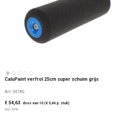
CaluPaint verfrol 25cm super schuim grijs
Art:
3418G
€ 54,63
doos van 10 (€ 5,46 p. stuk)
Excl. BTW