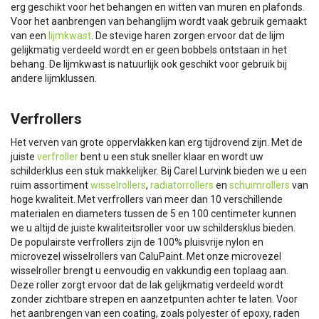
erg geschikt voor het behangen en witten van muren en plafonds.
Voor het aanbrengen van behanglijm wordt vaak gebruik gemaakt
van een
lijmkwast
. De stevige haren zorgen ervoor dat de lijm
gelijkmatig verdeeld wordt en er geen bobbels ontstaan in het
behang. De lijmkwast is natuurlijk ook geschikt voor gebruik bij
andere lijmklussen.
Verfrollers
Het verven van grote oppervlakken kan erg tijdrovend zijn. Met de
juiste
verfroller
bent u een stuk sneller klaar en wordt uw
schilderklus een stuk makkelijker. Bij Carel Lurvink bieden we u een
ruim assortiment
wisselrollers
,
radiatorrollers
en
schuimrollers
van
hoge kwaliteit. Met verfrollers van meer dan 10 verschillende
materialen en diameters tussen de 5 en 100 centimeter kunnen
we u altijd de juiste kwaliteitsroller voor uw schildersklus bieden.
De populairste verfrollers zijn de 100% pluisvrije nylon en
microvezel wisselrollers van CaluPaint. Met onze microvezel
wisselroller brengt u eenvoudig en vakkundig een toplaag aan.
Deze roller zorgt ervoor dat de lak gelijkmatig verdeeld wordt
zonder zichtbare strepen en aanzetpunten achter te laten. Voor
het aanbrengen van een coating, zoals polyester of epoxy, raden