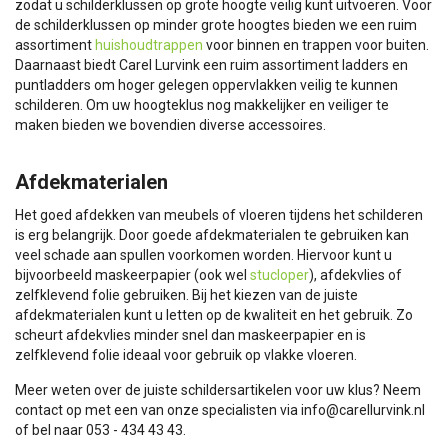
zodat u schilderklussen op grote hoogte veilig kunt uitvoeren. Voor
de schilderklussen op minder grote hoogtes bieden we een ruim
assortiment
huishoudtrappen
voor binnen en trappen voor buiten.
Daarnaast biedt Carel Lurvink een ruim assortiment ladders en
puntladders om hoger gelegen oppervlakken veilig te kunnen
schilderen. Om uw hoogteklus nog makkelijker en veiliger te
maken bieden we bovendien diverse accessoires.
Afdekmaterialen
Het goed afdekken van meubels of vloeren tijdens het schilderen
is erg belangrijk. Door goede afdekmaterialen te gebruiken kan
veel schade aan spullen voorkomen worden. Hiervoor kunt u
bijvoorbeeld maskeerpapier (ook wel
stucloper
), afdekvlies of
zelfklevend folie gebruiken. Bij het kiezen van de juiste
afdekmaterialen kunt u letten op de kwaliteit en het gebruik. Zo
scheurt afdekvlies minder snel dan maskeerpapier en is
zelfklevend folie ideaal voor gebruik op vlakke vloeren.
Meer weten over de juiste schildersartikelen voor uw klus? Neem
contact op met een van onze specialisten via
info@carellurvink.nl
of bel naar 053 - 434 43 43.