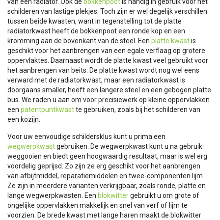
van een radiator. Ook de
bokkenpoot
is handig in gebruik voor het
schilderen van lastige plekjes. Toch zijn er wel degelijk verschillen
tussen beide kwasten, want in tegenstelling tot de platte
radiatorkwast heeft de bokkenpoot een ronde kop en een
kromming aan de bovenkant van de steel. Een
platte kwast
is
geschikt voor het aanbrengen van een egale verflaag op grotere
oppervlaktes. Daarnaast wordt de platte kwast veel gebruikt voor
het aanbrengen van beits. De platte kwast wordt nog wel eens
verward met de radiatorkwast, maar een radiatorkwast is
doorgaans smaller, heeft een langere steel en een gebogen platte
bus. We raden u aan om voor precisiewerk op kleine oppervlakken
een
patentpuntkwast
te gebruiken, zoals bij het schilderen van
een kozijn.
Voor uw eenvoudige schildersklus kunt u prima een
wegwerpkwast
gebruiken. De wegwerpkwast kunt u na gebruik
weggooien en biedt geen hoogwaardig resultaat, maar is wel erg
voordelig geprijsd. Zo zijn ze erg geschikt voor het aanbrengen
van afbijtmiddel, reparatiemiddelen en twee-componenten lijm.
Ze zijn in meerdere varianten verkrijgbaar, zoals ronde, platte en
lange wegwerpkwasten. Een
blokwitter
gebruikt u om grote of
ongelijke oppervlakken makkelijk en snel van verf of lijm te
voorzien. De brede kwast met lange haren maakt de blokwitter