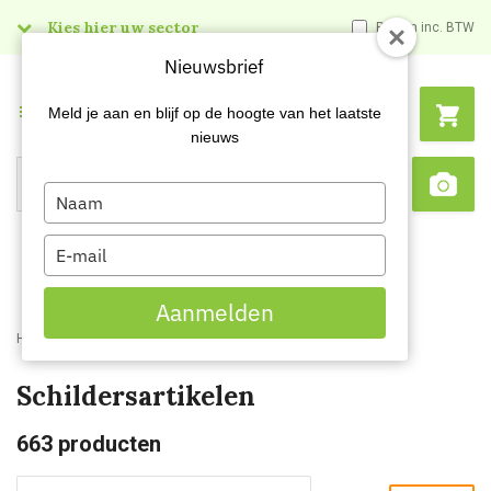
Kies hier uw sector
Prijzen inc. BTW
Nieuwsbrief
Menu
Meld je aan en blijf op de hoogte van het laatste
nieuws
Type
Search
Sca
your
name
Type
your
email
Aanmelden
Home
Webshop
Schildersartikelen
Schildersartikelen
663
producten