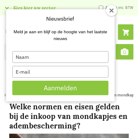
Kies hier uw sector
Prijzen inc. BTW
Nieuwsbrief
Menu
Meld je aan en blijf op de hoogte van het laatste
nieuws
Type
Search
Sca
your
name
Type
your
email
Aanmelden
Home
Blog
Welke normen en eisen gelden bij de inkoop van mondkapj
Welke normen en eisen gelden
bij de inkoop van mondkapjes en
adembescherming?