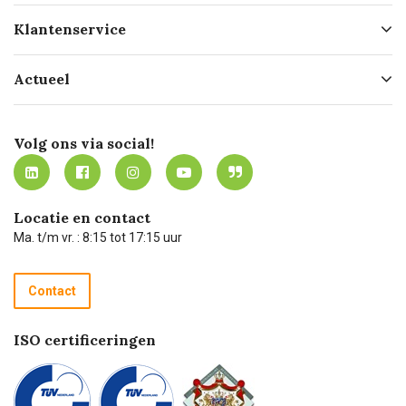
Over ons
Klantenservice
Geschiedenis
Hofleverancier
Bestellen
Actueel
Missie
Bezorgen
Certificering
Software koppelingen
Merken
Werken bij Carel Lurvink
Mijn Carel Lurvink
Innovation LAB
Volg ons via social!
MVO
Mijn Carel Lurvink instructievideo's
Tevreden klanten
Carel Lurvink App
Carel Lurvink Blog
Hulp op afstand
Carel de podcast
Locatie en contact
Technische dienst
Ma. t/m vr. : 8:15 tot 17:15 uur
Retourneren
Recycle programma
Contact
Betalen
ISO certificeringen