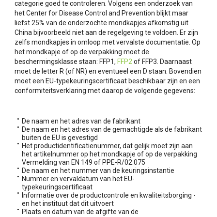
categorie goed te controleren. Volgens een onderzoek van
het Center for Disease Control and Prevention blijkt maar
liefst 25% van de onderzochte mondkapjes afkomstig uit
China bijvoorbeeld niet aan de regelgeving te voldoen. Er zijn
zelfs mondkapjes in omloop met vervalste documentatie. Op
het mondkapje of op de verpakking moet de
beschermingsklasse staan: FFP1,
FFP2
of FFP3. Daarnaast
moet de letter R (of NR) en eventueel een D staan. Bovendien
moet een EU-typekeuringscertificaat beschikbaar zijn en een
conformiteitsverklaring met daarop de volgende gegevens:
De naam en het adres van de fabrikant
De naam en het adres van de gemachtigde als de fabrikant
buiten de EU is gevestigd
Het productidentificatienummer, dat gelijk moet zijn aan
het artikelnummer op het mondkapje of op de verpakking
Vermelding van EN 149 of PPE-R/02.075
De naam en het nummer van de keuringsinstantie
Nummer en vervaldatum van het EU-
typekeuringscertificaat
Informatie over de productcontrole en kwaliteitsborging -
en het instituut dat dit uitvoert
Plaats en datum van de afgifte van de