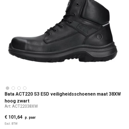
Bata ACT220 S3 ESD veiligheidsschoenen maat 38XW
hoog zwart
Art:
ACT22038XW
€ 101,64
p. paar
Excl. BTW