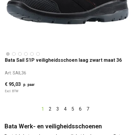
Bata Sail S1P veiligheidsschoen laag zwart maat 36
Art:
SAIL36
€ 95,03
p. paar
Excl. BTW
1
2
3
4
5
6
7
Bata Werk- en veiligheidsschoenen