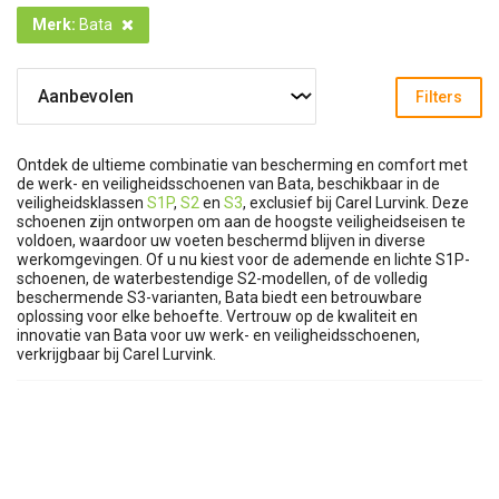
Merk
:
Bata
Filters
Ontdek de ultieme combinatie van bescherming en comfort met
de werk- en veiligheidsschoenen van Bata, beschikbaar in de
veiligheidsklassen
S1P
,
S2
en
S3
, exclusief bij Carel Lurvink. Deze
schoenen zijn ontworpen om aan de hoogste veiligheidseisen te
voldoen, waardoor uw voeten beschermd blijven in diverse
werkomgevingen. Of u nu kiest voor de ademende en lichte S1P-
schoenen, de waterbestendige S2-modellen, of de volledig
beschermende S3-varianten, Bata biedt een betrouwbare
oplossing voor elke behoefte. Vertrouw op de kwaliteit en
innovatie van Bata voor uw werk- en veiligheidsschoenen,
verkrijgbaar bij Carel Lurvink.