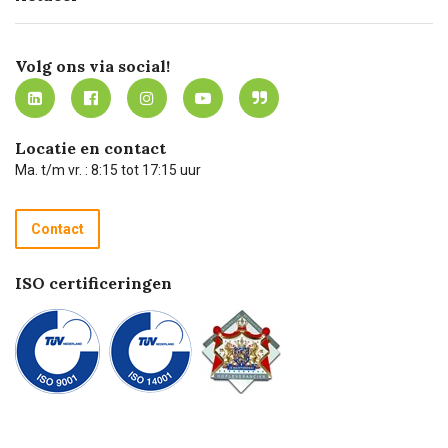
Missie
Bezorgen
Certificering
Software koppelingen
Merken
Werken bij Carel Lurvink
Mijn Carel Lurvink
Innovation LAB
Volg ons via social!
MVO
Mijn Carel Lurvink instructievideo's
Tevreden klanten
Carel Lurvink App
Carel Lurvink Blog
Hulp op afstand
Carel de podcast
Locatie en contact
Technische dienst
Ma. t/m vr. : 8:15 tot 17:15 uur
Retourneren
Recycle programma
Contact
Betalen
ISO certificeringen