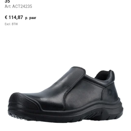
35
Art:
ACT24235
€ 114,87
p. paar
Excl. BTW