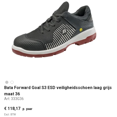
Bata Forward Goal S3 ESD veiligheidsschoen laag grijs
maat 36
Art:
333G36
€ 118,17
p. paar
Excl. BTW