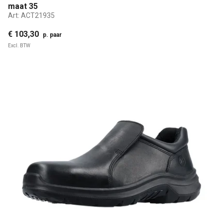
maat 35
Art:
ACT21935
€ 103,30
p. paar
Excl. BTW