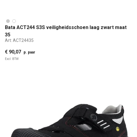
Bata ACT244 S3S veiligheidsschoen laag zwart maat
35
Art:
ACT24435
€ 90,07
p. paar
Excl. BTW