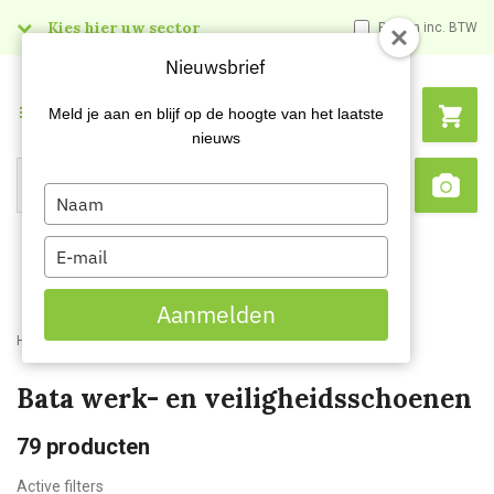
Kies hier uw sector
Prijzen inc. BTW
Nieuwsbrief
Menu
Meld je aan en blijf op de hoogte van het laatste
nieuws
Type
Search
Sca
your
name
Type
your
email
Aanmelden
Home
Webshop
Werk- en veiligheidsschoenen
Bata werk- en veiligheidsschoenen
79
producten
Active filters