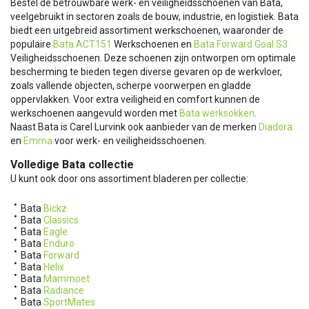
Bestel de betrouwbare werk- en veiligheidsschoenen van Bata,
veelgebruikt in sectoren zoals de bouw, industrie, en logistiek. Bata
biedt een uitgebreid assortiment werkschoenen, waaronder de
populaire
Bata ACT151
Werkschoenen en
Bata Forward Goal S3
Veiligheidsschoenen. Deze schoenen zijn ontworpen om optimale
bescherming te bieden tegen diverse gevaren op de werkvloer,
zoals vallende objecten, scherpe voorwerpen en gladde
oppervlakken. Voor extra veiligheid en comfort kunnen de
werkschoenen aangevuld worden met
Bata werksokken
.
Naast Bata is Carel Lurvink ook aanbieder van de merken
Diadora
en
Emma
voor werk- en veiligheidsschoenen.
Volledige Bata collectie
U kunt ook door ons assortiment bladeren per collectie:
Bata
Bickz
Bata
Classics
Bata
Eagle
Bata
Enduro
Bata
Forward
Bata
Helix
Bata
Mammoet
Bata
Radiance
Bata
SportMates