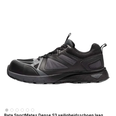
Bata SportMates Dense S3 veiligheidsschoen laag