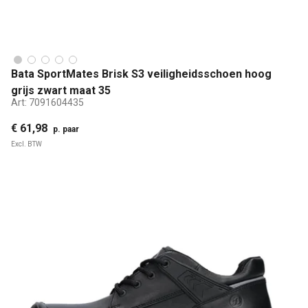
Bata SportMates Brisk S3 veiligheidsschoen hoog
grijs zwart maat 35
Art:
7091604435
€ 61,98
p. paar
Excl. BTW