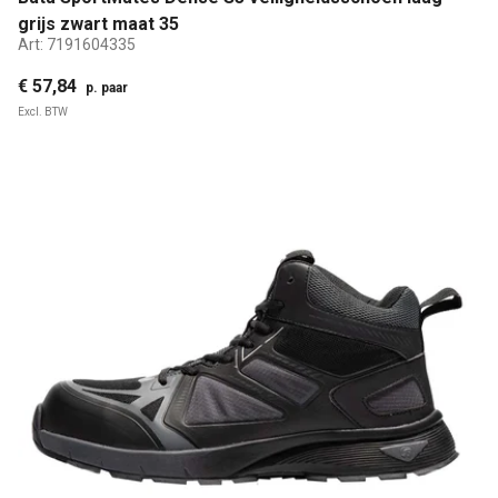
grijs zwart maat 35
Art:
7191604335
€ 57,84
p. paar
Excl. BTW