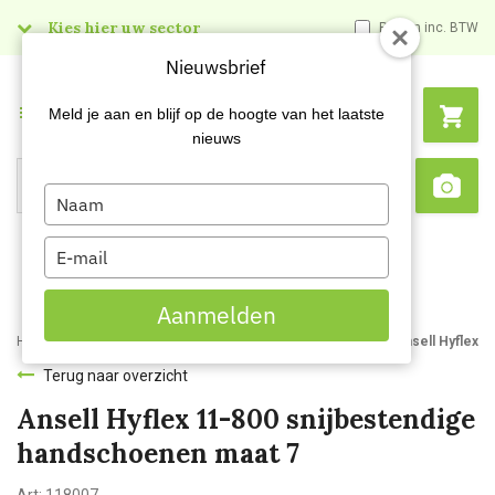
Kies hier uw sector
Prijzen inc. BTW
Nieuwsbrief
Menu
Meld je aan en blijf op de hoogte van het laatste
nieuws
Type
Search
Sca
your
name
Type
your
email
Aanmelden
Home
Webshop
Handbescherming
Werkhandschoenen
Ansell Hyflex 
Terug naar overzicht
Ansell Hyflex 11-800 snijbestendige
handschoenen maat 7