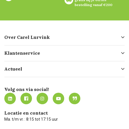
bestelling vanaf €200
Over Carel Lurvink
Over ons
Klantenservice
Geschiedenis
Hofleverancier
Bestellen
Actueel
Missie
Bezorgen
Certificering
Software koppelingen
Merken
Werken bij Carel Lurvink
Mijn Carel Lurvink
Innovation LAB
Volg ons via social!
MVO
Mijn Carel Lurvink instructievideo's
Tevreden klanten
Carel Lurvink App
Carel Lurvink Blog
Hulp op afstand
Carel de podcast
Locatie en contact
Technische dienst
Ma. t/m vr. : 8:15 tot 17:15 uur
Retourneren