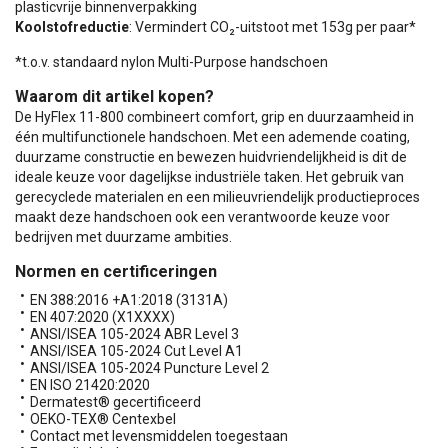
plasticvrije binnenverpakking
Koolstofreductie
: Vermindert CO₂-uitstoot met 153g per paar*
*t.o.v. standaard nylon Multi-Purpose handschoen
Waarom dit artikel kopen?
De HyFlex 11-800 combineert comfort, grip en duurzaamheid in
één multifunctionele handschoen. Met een ademende coating,
duurzame constructie en bewezen huidvriendelijkheid is dit de
ideale keuze voor dagelijkse industriële taken. Het gebruik van
gerecyclede materialen en een milieuvriendelijk productieproces
maakt deze handschoen ook een verantwoorde keuze voor
bedrijven met duurzame ambities.
Normen en certificeringen
EN 388:2016 +A1:2018 (3131A)
EN 407:2020 (X1XXXX)
ANSI/ISEA 105-2024 ABR Level 3
ANSI/ISEA 105-2024 Cut Level A1
ANSI/ISEA 105-2024 Puncture Level 2
EN ISO 21420:2020
Dermatest® gecertificeerd
OEKO-TEX® Centexbel
Contact met levensmiddelen toegestaan