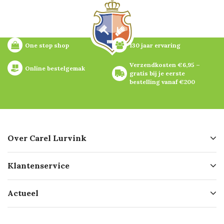
One stop shop
130 jaar ervaring
Verzendkosten €6,95 – 
Online bestelgemak
gratis bij je eerste 
bestelling vanaf €200
Over Carel Lurvink
Over ons
Klantenservice
Geschiedenis
Hofleverancier
Bestellen
Actueel
Missie
Bezorgen
Certificering
Software koppelingen
Merken