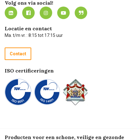
Werken bij Carel Lurvink
Mijn Carel Lurvink
Innovation LAB
Volg ons via social!
MVO
Mijn Carel Lurvink instructievideo's
Tevreden klanten
Carel Lurvink App
Carel Lurvink Blog
Hulp op afstand
Carel de podcast
Locatie en contact
Technische dienst
Ma. t/m vr. : 8:15 tot 17:15 uur
Retourneren
Recycle programma
Contact
Betalen
ISO certificeringen
Producten voor een schone, veilige en gezonde