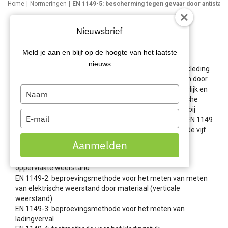
Home
Normeringen
EN 1149-5: bescherming tegen gevaar door antistat
en 1149 antistatische
Nieuwsbrief
eigenschappen
Meld je aan en blijf op de hoogte van het laatste
De EN 1149 normering specificeert de vereisten van
nieuws
elektrisch geleidende werkkleding. Antistatische werkkleding
en werkschoenen voorkomen het ontstaan van vonken door
elektrostatische oplading. Deze vonken zijn erg gevaarlijk en
Type
kunnen brand of een explosie veroorzaken. Antistatische
your
werkkleding met deze normering wordt vaak gebruikt bij
name
Type
organisaties die zich aan de ATEX-richtlijnen houden. EN 1149
your
is een overkoepelende normering voor de onderstaande vijf
email
beproevingsmethoden.
Aanmelden
EN 1149-1: beproevingsmethode voor het meten van
oppervlakte weerstand
EN 1149-2: beproevingsmethode voor het meten van meten
van elektrische weerstand door materiaal (verticale
weerstand)
EN 1149-3: beproevingsmethode voor het meten van
ladingverval