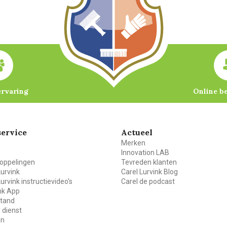
ervaring
Online b
ervice
Actueel
Merken
Innovation LAB
oppelingen
Tevreden klanten
Lurvink
Carel Lurvink Blog
Lurvink instructievideo's
Carel de podcast
ink App
stand
 dienst
en