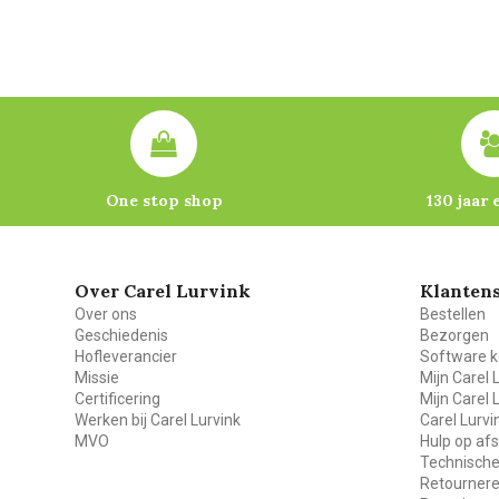
One stop shop
130 jaar 
Over Carel Lurvink
Klantens
Over ons
Bestellen
Geschiedenis
Bezorgen
Hofleverancier
Software k
Missie
Mijn Carel 
Certificering
Mijn Carel 
Werken bij Carel Lurvink
Carel Lurv
MVO
Hulp op af
Technische
Retourner