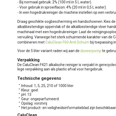
- Bij normaal gebruik: 2% (100 ml in 5 L water).
- Voor gebruik in sproeiflacon: 4% (20 ml in 0,5 L water).
- In een hogedrukreiniger de machine instellen op een verbru
Draag geschikte oogbescherming en handschoenen. Kies de 
alkalibestendige oppervlak of de alkalibestendige vloer ha
machinaal met een hogedrukreiniger. Laat de reinigingsoplo
vervuiling. Vanwege het sterk schuimende karakter van de C
combineren met
CaluClean F60 Anti Schuim
bij toepassing 
Voor de 5 liter variant raden wij aan de
doseerpomp
te gebru
Verpakking
De CaluClean F421 alkalische reiniger is verpakt in gerecycled
lege verpakking aan als plastic afval voor hergebruik.
Technische gegevens
Inhoud: 1, 5, 25, 210 of 1000 liter
Kleur: geel
pH: 13
Geur: ongeparfumeerd
Opslag: vorstvrij
Het product- en veiligheidsinformatieblad zijn beschikba
CaluClean