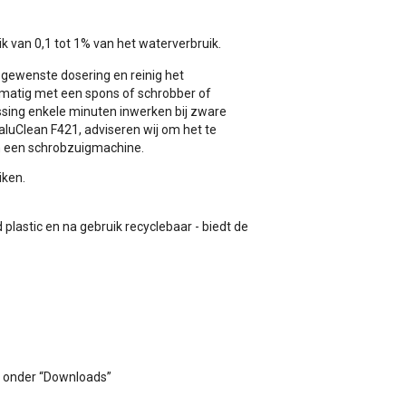
ik van 0,1 tot 1% van het waterverbruik.
gewenste dosering en reinig het
ndmatig met een spons of schrobber of
ssing enkele minuten inwerken bij zware
aluClean F421, adviseren wij om het te
in een schrobzuigmachine.
iken.
 plastic en na gebruik recyclebaar - biedt de
ar onder “Downloads”