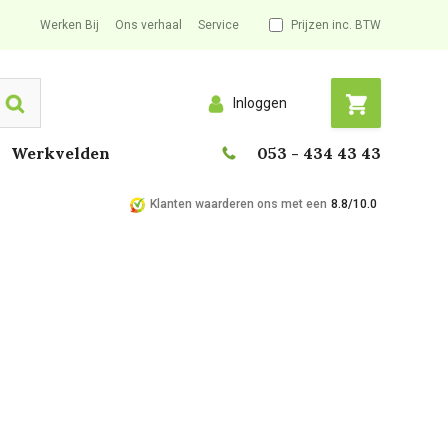
Werken Bij
Ons verhaal
Service
Prijzen inc. BTW
Inloggen
Search
Werkvelden
053 - 434 43 43
Klanten waarderen ons met een
8.8/10.0