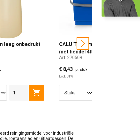
on leeg onbedrukt
CALU TTS emmer vierkant
next
met hendel 4ltr blauw
Art:
270509
€ 8,43
k
p. stuk
Excl. BTW
wagen
Toevoegen aan winkelwagen
Toevoe
4 LITER
6 LITER
8 LITER
eerd reinigingsmiddel voor industriële
olie, roetaanslag en uitlaatgassen. De