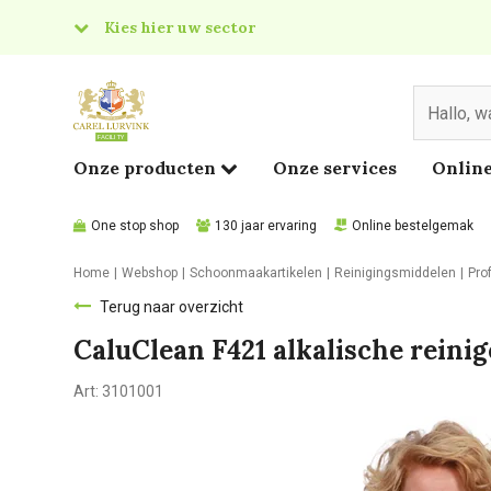
Kies hier uw sector
& Food
edical
Onze producten
Onze services
Online
One stop shop
130 jaar ervaring
Online bestelgemak
Home
Webshop
Schoonmaakartikelen
Reinigingsmiddelen
Pro
Terug naar overzicht
CaluClean F421 alkalische reinige
Art:
3101001