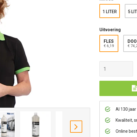
1 LITER
5 LI
Uitvoering
FLES
DOOS
€ 6,19
€ 74,
Al 130 jaar
Kwaliteit, s
volgende
Online bes