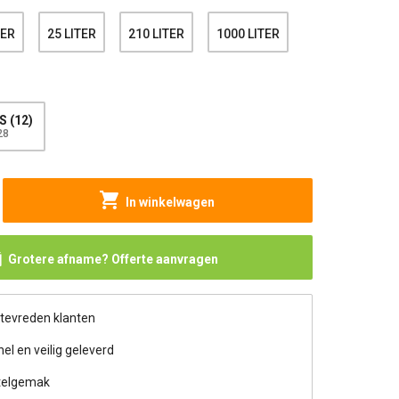
TER
25 LITER
210 LITER
1000 LITER
 (12)
28
In winkelwagen
Grotere afname? Offerte aanvragen
 tevreden klanten
nel en veilig geleverd
telgemak