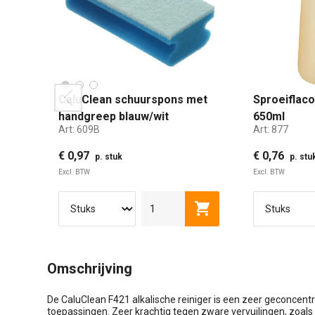
CaluClean schuurspons met
Sproeiflac
prev
handgreep blauw/wit
650ml
Art:
609B
Art:
877
€ 0,97
€ 0,76
p. stuk
p. stu
Excl. BTW
Excl. BTW
Toevoegen aan winkel
Omschrijving
De CaluClean F421 alkalische reiniger is een zeer geconcentr
toepassingen. Zeer krachtig tegen zware vervuilingen, zoals 