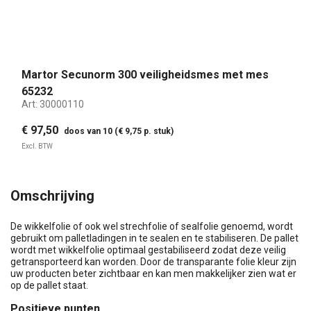
Martor Secunorm 300 veiligheidsmes met mes
65232
Art:
30000110
€ 97,50
doos van 10 (€ 9,75 p. stuk)
Excl. BTW
Omschrijving
De wikkelfolie of ook wel strechfolie of sealfolie genoemd, wordt
gebruikt om palletladingen in te sealen en te stabiliseren. De pallet
wordt met wikkelfolie optimaal gestabiliseerd zodat deze veilig
getransporteerd kan worden. Door de transparante folie kleur zijn
uw producten beter zichtbaar en kan men makkelijker zien wat er
op de pallet staat.
Positieve punten