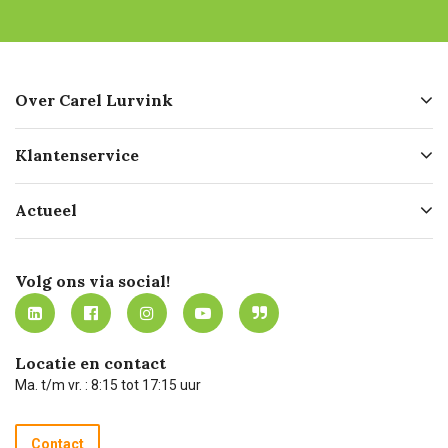
Over Carel Lurvink
Over ons
Klantenservice
Geschiedenis
Hofleverancier
Bestellen
Actueel
Missie
Bezorgen
Certificering
Software koppelingen
Merken
Werken bij Carel Lurvink
Mijn Carel Lurvink
Innovation LAB
Volg ons via social!
MVO
Mijn Carel Lurvink instructievideo's
Tevreden klanten
Carel Lurvink App
Carel Lurvink Blog
Hulp op afstand
Carel de podcast
Locatie en contact
Technische dienst
Ma. t/m vr. : 8:15 tot 17:15 uur
Retourneren
Recycle programma
Contact