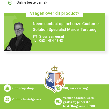
Online bestelgemak
Vragen over dit product?
Neem contact op met onze Customer
Solution Specialist Marcel Tersteeg
Stuur een email
053 - 434 43 43
One stop shop
130 jaar ervaring
Verzendkosten €6,95 – 
Online bestelgemak
gratis bij je eerste 
bestelling vanaf €200