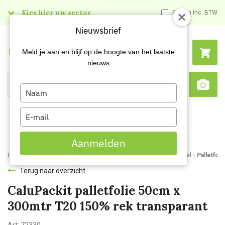
Kies hier uw sector
Prijzen inc. BTW
Nieuwsbrief
Menu
Meld je aan en blijf op de hoogte van het laatste
nieuws
Type
Search
Sca
your
name
Type
your
email
Aanmelden
Home
Webshop
Verpakkingsmaterialen
Verpakkingsmateriaal
Palletfol
Terug naar overzicht
CaluPackit palletfolie 50cm x
300mtr T20 150% rek transparant